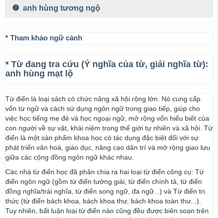
anh hùng tương ngộ
* Tham khảo ngữ cảnh
* Từ đang tra cứu (Ý nghĩa của từ, giải nghĩa từ):
anh hùng mạt lộ
Từ điển là loại sách có chức năng xã hội rộng lớn. Nó cung cấp
vốn từ ngữ và cách sử dụng ngôn ngữ trong giao tiếp, giúp cho
việc học tiếng mẹ đẻ và học ngoại ngữ, mở rộng vốn hiểu biết của
con người về sự vật, khái niệm trong thế giới tự nhiên và xã hội. Từ
điển là một sản phẩm khoa học có tác dụng đặc biệt đối với sự
phát triển văn hoá, giáo dục, nâng cao dân trí và mở rộng giao lưu
giữa các cộng đồng ngôn ngữ khác nhau.
Các nhà từ điển học đã phân chia ra hai loại từ điển công cụ: Từ
điển ngôn ngữ (gồm từ điển tường giải, từ điển chính tả, từ điển
đồng nghĩa/trái nghĩa, từ điển song ngữ, đa ngữ...) và Từ điển tri
thức (từ điển bách khoa, bách khoa thư, bách khoa toàn thư...).
Tuy nhiên, bất luận loại từ điển nào cũng đều được biên soạn trên