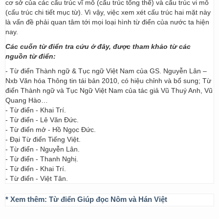
cơ sở của các cấu trúc vĩ mô (cấu trúc tổng thể) và cấu trúc vi mô
(cấu trúc chi tiết mục từ). Vì vậy, việc xem xét cấu trúc hai mặt này
là vấn đề phải quan tâm tới mọi loại hình từ điển của nước ta hiện
nay.
Các cuốn từ điển tra cứu ở đây, được tham khảo từ các
nguồn từ điển:
- Từ điển Thành ngữ & Tục ngữ Việt Nam của GS. Nguyễn Lân –
Nxb Văn hóa Thông tin tái bản 2010, có hiệu chỉnh và bổ sung; Từ
điển Thành ngữ và Tục Ngữ Việt Nam của tác giả Vũ Thuý Anh, Vũ
Quang Hào…
- Từ điển - Khai Trí.
- Từ điển - Lê Văn Đức.
- Từ điển mở - Hồ Ngọc Đức.
- Đại Từ điển Tiếng Việt.
- Từ điển - Nguyễn Lân.
- Từ điển - Thanh Nghị.
- Từ điển - Khai Trí.
- Từ điển - Việt Tân.
* Xem thêm:
Từ điển Giúp đọc Nôm và Hán Việt