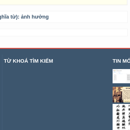
ghĩa từ):
ảnh hưởng
TỪ KHOÁ TÌM KIẾM
TIN MỚ