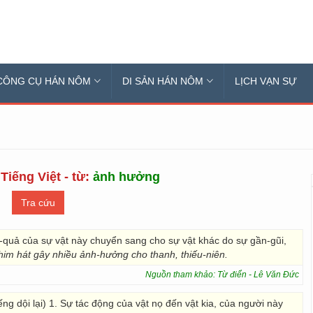
CÔNG CỤ HÁN NÔM
DI SẢN HÁN NÔM
LỊCH VẠN SỰ
Tiếng Việt - từ:
ảnh hưởng
u-quả của sự vật này chuyển sang cho sự vật khác do sự gần-gũi,
him hát gây nhiều ảnh-hưởng cho thanh, thiếu-niên.
Nguồn tham khảo: Từ điển - Lê Văn Đức
iếng dội lại) 1. Sự tác động của vật nọ đến vật kia, của người này