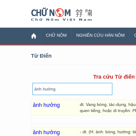
Chữ Nôm
CHỮ NÔM
NGHIÊN CỨU HÁN NÔM
Từ Điển
Tra cứu Từ điển 
ảnh hưởng
dt. Vang bóng, tác-dụng, hậ
quen tiếng, hoặc di truyền:
P
ảnh hưởng
- dt. (H. ảnh: bóng; hưởng: t