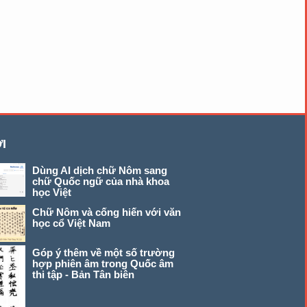
I
Dùng AI dịch chữ Nôm sang
chữ Quốc ngữ của nhà khoa
học Việt
Chữ Nôm và cống hiến với văn
học cổ Việt Nam
Góp ý thêm về một số trường
hợp phiên âm trong Quốc âm
thi tập - Bản Tân biên