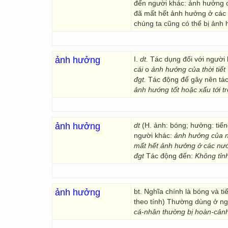
đến người khác: ảnh hưởng c
đã mất hết ảnh hưởng ở các n
chúng ta cũng có thể bị ảnh
ảnh hưởng
I.
dt.
Tác dụng đối với người
cái
o
ảnh hưởng của thời tiết
đgt.
Tác động để gây nên tác
ảnh hướng tốt hoặc xấu tới 
ảnh hưởng
dt
(H. ảnh: bóng; hưởng: tiến
người khác:
ảnh hưởng của n
mất hết ảnh hưởng ở các nướ
đgt
Tác động đến:
Không tỉnh
ảnh hưởng
bt. Nghĩa chính là bóng và t
theo tính) Thường dùng ở ng
cá-nhân thường bị hoàn-cản