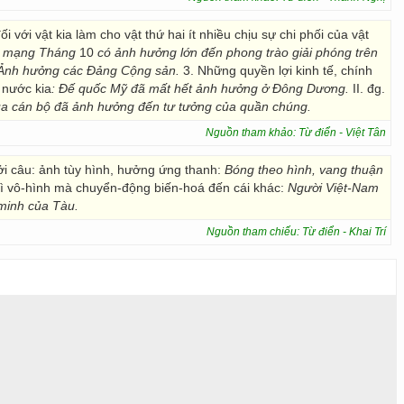
ối với vật kia làm cho vật thứ hai ít nhiều chịu sự chi phối của vật
ch mạng Tháng
10
có ảnh hưởng lớn đến phong trào giải phóng trên
 Ảnh hưởng các Đảng Cộng sản.
3. Những quyền lợi kinh tế, chính
 nước kia
:
Đế quốc Mỹ đã mất hết ảnh hưởng ở Đông Dương.
II. đg.
ủa cán bộ đã ảnh hưởng đến tư tưởng của quần chúng.
Nguồn tham khảo: Từ điển - Việt Tân
ởi câu: ảnh tùy hình, hưởng ứng thanh:
Bóng theo hình, vang thuận
gì vô-hình mà chuyển-động biến-hoá đến cái khác:
Người Việt-Nam
minh của Tàu.
Nguồn tham chiếu: Từ điển - Khai Trí