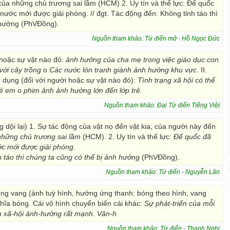
ủa những chủ trương sai lầm (HCM) 2. Uy tín và thế lực: Đế quốc
ước mới được giải phóng. // đgt. Tác động đến: Không tỉnh táo thì
 hưởng (PhVĐồng).
Nguồn tham khảo: Từ điển mở - Hồ Ngọc Đức
 hoặc sự vật nào đó:
ảnh hưởng của cha mẹ trong việc giáo dục con
 với cây trồng
o
Các nước lón tranh giành ảnh hưởng khu vực
. II.
 dụng (đối với người hoặc sự vật nào đó):
Tình trạng xã hội có thể
trẻ em
o
phim ảnh ảnh hưởng lớn đến lớp trẻ.
Nguồn tham khảo: Đại Từ điển Tiếng Việt
g dội lại) 1. Sự tác động của vật nọ đến vật kia, của người này đến
hững chủ trương sai lầm
(HCM). 2. Uy tín và thế lực:
Đế quốc đã
c mới được giải phóng.
 táo thì chúng ta cũng có thể bị ảnh hưởng
(PhVĐồng).
Nguồn tham khảo: Từ điển - Nguyễn Lân
iếng vang (ảnh tuỳ hình, hưởng ứng thanh: bóng theo hình, vang
hĩa bóng. Cái vô hình chuyển biến cái khác:
Sự phát-triển của mỗi
h xã-hội ảnh-hưởng rất mạnh. Văn-h
Nguồn tham khảo: Từ điển - Thanh Nghị