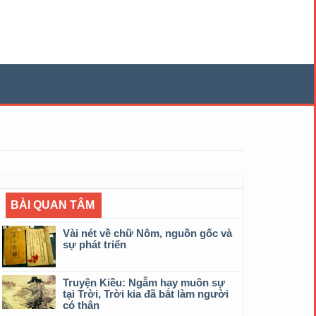
BÀI QUAN TÂM
Vài nét về chữ Nôm, nguồn gốc và
sự phát triển
Truyện Kiều: Ngẫm hay muôn sự
tại Trời, Trời kia đã bắt làm người
có thân