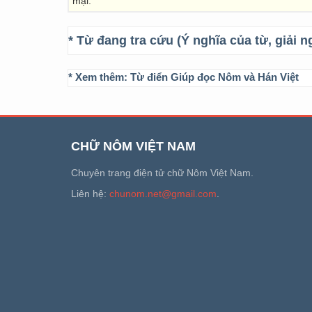
mại.
* Từ đang tra cứu (Ý nghĩa của từ, giải n
* Xem thêm:
Từ điển Giúp đọc Nôm và Hán Việt
CHỮ NÔM VIỆT NAM
Chuyên trang điện tử chữ Nôm Việt Nam.
Liên hệ:
chunom.net@gmail.com
.