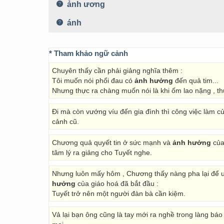
ảnh ương
ánh
* Tham khảo ngữ cảnh
Chuyên thấy cần phải giảng nghĩa thêm :
Tôi muốn nói phổi đau có
ảnh hưởng
đến quả tim...
Nhưng thực ra chàng muốn nói là khi ốm lao nặng , th
Đi mà còn vướng víu đến gia đình thì công việc làm c
cảnh cũ.
Chương quả quyết tin ở sức mạnh và
ảnh hưởng
của 
tâm lý ra giảng cho Tuyết nghe.
Nhưng luôn mấy hôm , Chương thấy nàng pha lại để u
hưởng
của giáo hoá đã bắt đầu :
Tuyết trở nên một người đàn bà cần kiệm.
Vả lại bạn ông cũng là tay mới ra nghề trong làng báo