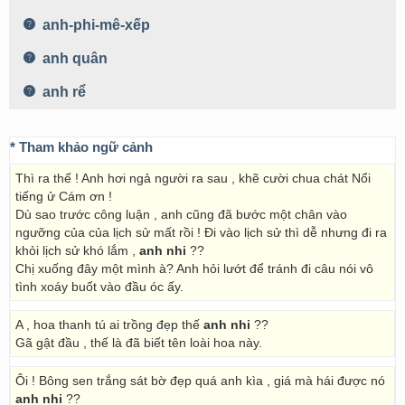
anh-phi-mê-xếp
anh quân
anh rể
* Tham khảo ngữ cảnh
Thì ra thế ! Anh hơi ngả người ra sau , khẽ cười chua chát Nổi
tiếng ử Cám ơn !
Dù sao trước công luận , anh cũng đã bước một chân vào
ngưỡng của của lịch sử mất rồi ! Đi vào lịch sử thì dễ nhưng đi ra
khỏi lịch sử khó lắm ,
anh nhi
??
Chị xuống đây một mình à? Anh hỏi lướt để tránh đi câu nói vô
tình xoáy buốt vào đầu óc ấy.
A , hoa thanh tú ai trồng đẹp thế
anh nhi
??
Gã gật đầu , thế là đã biết tên loài hoa này.
Ôi ! Bông sen trắng sát bờ đẹp quá anh kìa , giá mà hái được nó
anh nhi
??