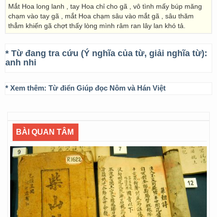
Mắt Hoa long lanh , tay Hoa chỉ cho gã , vô tình mấy búp măng
chạm vào tay gã , mắt Hoa chạm sâu vào mắt gã , sâu thăm
thẳm khiến gã chợt thấy lòng mình râm ran lây lan khó tả.
* Từ đang tra cứu (Ý nghĩa của từ, giải nghĩa từ):
anh nhi
* Xem thêm:
Từ điển Giúp đọc Nôm và Hán Việt
BÀI QUAN TÂM