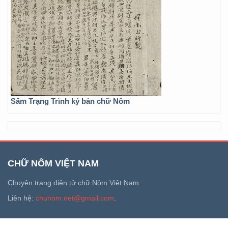
Sấm Trạng Trình ký bản chữ Nôm
CHỮ NÔM VIỆT NAM
Chuyên trang điện tử chữ Nôm Việt Nam.
Liên hệ:
chunom.net@gmail.com
.