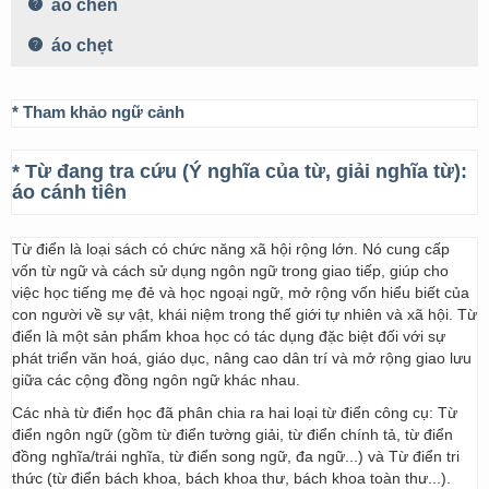
áo chẽn
áo chẹt
* Tham khảo ngữ cảnh
* Từ đang tra cứu (Ý nghĩa của từ, giải nghĩa từ):
áo cánh tiên
Từ điển là loại sách có chức năng xã hội rộng lớn. Nó cung cấp
vốn từ ngữ và cách sử dụng ngôn ngữ trong giao tiếp, giúp cho
việc học tiếng mẹ đẻ và học ngoại ngữ, mở rộng vốn hiểu biết của
con người về sự vật, khái niệm trong thế giới tự nhiên và xã hội. Từ
điển là một sản phẩm khoa học có tác dụng đặc biệt đối với sự
phát triển văn hoá, giáo dục, nâng cao dân trí và mở rộng giao lưu
giữa các cộng đồng ngôn ngữ khác nhau.
Các nhà từ điển học đã phân chia ra hai loại từ điển công cụ: Từ
điển ngôn ngữ (gồm từ điển tường giải, từ điển chính tả, từ điển
đồng nghĩa/trái nghĩa, từ điển song ngữ, đa ngữ...) và Từ điển tri
thức (từ điển bách khoa, bách khoa thư, bách khoa toàn thư...).