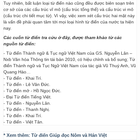
Tuy nhiên, bất luận loại từ điển nào cũng đều được biên soạn trên
cơ sở của các cấu trúc vĩ mô (cấu trúc tổng thể) và cấu trúc vi mô
(cấu trúc chi tiết mục từ). Vì vậy, việc xem xét cấu trúc hai mặt này
là vấn đề phải quan tâm tới mọi loại hình từ điển của nước ta hiện
nay.
Các cuốn từ điển tra cứu ở đây, được tham khảo từ các
nguồn từ điển:
- Từ điển Thành ngữ & Tục ngữ Việt Nam của GS. Nguyễn Lân –
Nxb Văn hóa Thông tin tái bản 2010, có hiệu chỉnh và bổ sung; Từ
điển Thành ngữ và Tục Ngữ Việt Nam của tác giả Vũ Thuý Anh, Vũ
Quang Hào…
- Từ điển - Khai Trí.
- Từ điển - Lê Văn Đức.
- Từ điển mở - Hồ Ngọc Đức.
- Đại Từ điển Tiếng Việt.
- Từ điển - Nguyễn Lân.
- Từ điển - Thanh Nghị.
- Từ điển - Khai Trí.
- Từ điển - Việt Tân.
* Xem thêm:
Từ điển Giúp đọc Nôm và Hán Việt