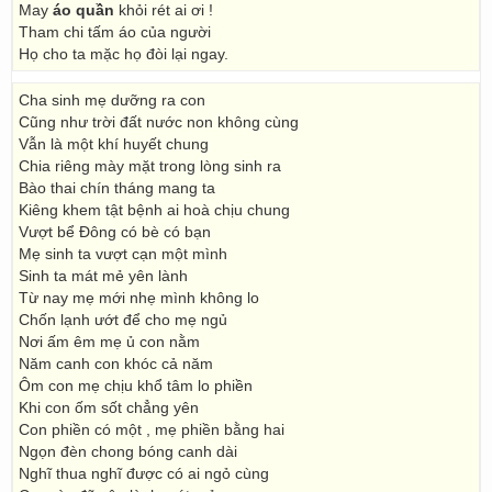
May
áo quần
khỏi rét ai ơi !
Tham chi tấm áo của người
Họ cho ta mặc họ đòi lại ngay.
Cha sinh mẹ dưỡng ra con
Cũng như trời đất nước non không cùng
Vẫn là một khí huyết chung
Chia riêng mày mặt trong lòng sinh ra
Bào thai chín tháng mang ta
Kiêng khem tật bệnh ai hoà chịu chung
Vượt bể Đông có bè có bạn
Mẹ sinh ta vượt cạn một mình
Sinh ta mát mẻ yên lành
Từ nay mẹ mới nhẹ mình không lo
Chốn lạnh ướt để cho mẹ ngủ
Nơi ấm êm mẹ ủ con nằm
Năm canh con khóc cả năm
Ôm con mẹ chịu khổ tâm lo phiền
Khi con ốm sốt chẳng yên
Con phiền có một , mẹ phiền bằng hai
Ngọn đèn chong bóng canh dài
Nghĩ thua nghĩ được có ai ngỏ cùng