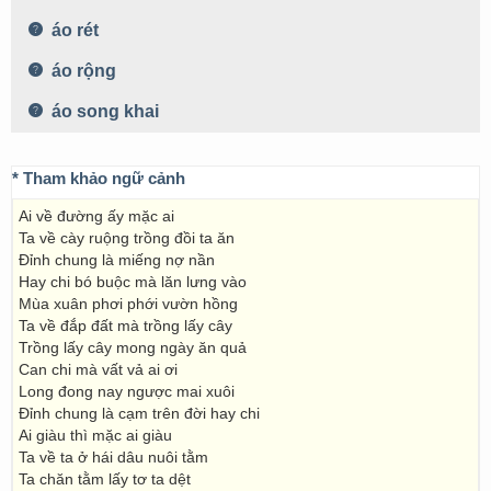
áo rét
áo rộng
áo song khai
* Tham khảo ngữ cảnh
Ai về đường ấy mặc ai
Ta về cày ruộng trồng đồi ta ăn
Đỉnh chung là miếng nợ nần
Hay chi bó buộc mà lăn lưng vào
Mùa xuân phơi phới vườn hồng
Ta về đắp đất mà trồng lấy cây
Trồng lấy cây mong ngày ăn quả
Can chi mà vất vả ai ơi
Long đong nay ngược mai xuôi
Đỉnh chung là cạm trên đời hay chi
Ai giàu thì mặc ai giàu
Ta về ta ở hái dâu nuôi tằm
Ta chăn tằm lấy tơ ta dệt