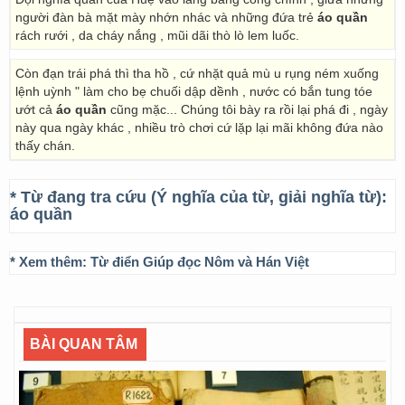
người đàn bà mặt mày nhớn nhác và những đứa trẻ
áo quần
rách rưới , da cháy nắng , mũi dãi thò lò lem luốc.
Còn đạn trái phá thì tha hồ , cứ nhặt quả mù u rụng ném xuống
lệnh uỳnh " làm cho bẹ chuối dập dềnh , nước có bắn tung tóe
ướt cả
áo quần
cũng mặc... Chúng tôi bày ra rồi lại phá đi , ngày
này qua ngày khác , nhiều trò chơi cứ lặp lại mãi không đứa nào
thấy chán.
* Từ đang tra cứu (Ý nghĩa của từ, giải nghĩa từ):
áo quần
* Xem thêm:
Từ điển Giúp đọc Nôm và Hán Việt
BÀI QUAN TÂM