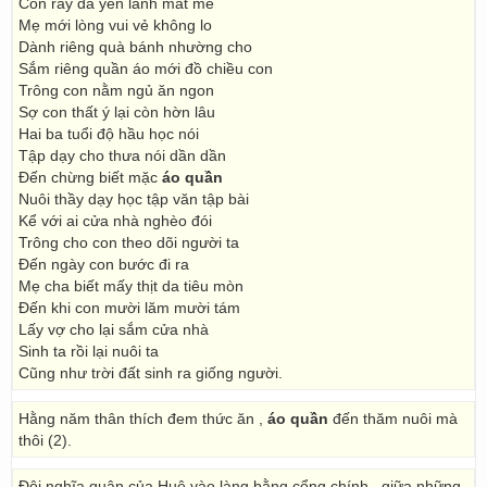
Con rày đã yên lành mát mẻ
Mẹ mới lòng vui vẻ không lo
Dành riêng quà bánh nhường cho
Sắm riêng quần áo mới đồ chiều con
Trông con nằm ngủ ăn ngon
Sợ con thất ý lại còn hờn lâu
Hai ba tuổi độ hầu học nói
Tập dạy cho thưa nói dần dần
Đến chừng biết mặc
áo quần
Nuôi thầy dạy học tập văn tập bài
Kể với ai cửa nhà nghèo đói
Trông cho con theo dõi người ta
Đến ngày con bước đi ra
Mẹ cha biết mấy thịt da tiêu mòn
Đến khi con mười lăm mười tám
Lấy vợ cho lại sắm cửa nhà
Sinh ta rồi lại nuôi ta
Cũng như trời đất sinh ra giống người.
Hằng năm thân thích đem thức ăn ,
áo quần
đến thăm nuôi mà
thôi (2).
Đội nghĩa quân của Huệ vào làng bằng cổng chính , giữa những