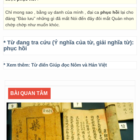
Chỉ mong sao , bằng uy danh của mình , đại ca
phục hồi
lại cho
đảng "Đào lưu" những gì đã mất Nói đến đây đôi mắt Quản nhọn
chớp chớp như muốn khóc.
* Từ đang tra cứu (Ý nghĩa của từ, giải nghĩa từ):
phục hồi
* Xem thêm:
Từ điển Giúp đọc Nôm và Hán Việt
BÀI QUAN TÂM