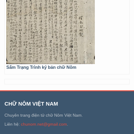
Sấm Trạng Trình ký bản chữ Nôm
CHỮ NÔM VIỆT NAM
Chuyên trang điện tử chữ Nôm Việt Nam.
Liên hệ:
chunom.net@gmail.com
.