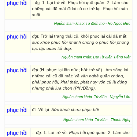
phục hồi
- đg. 1. Lại trở về: Phục hồi quê quán. 2. Làm cho
những cái đã mất đi lại có cơ trở lại: Phục hồi sản
xuất.
Nguồn tham khảo: Từ điển mở - Hồ Ngọc Đức
phục hồi
đgt.
Trở lại trạng thái cũ, khôi phục lại cái đã mất:
sức khoẻ phục hồi nhanh chóng
o
phục hồi phong
tục tập quán tốt đẹp.
Nguồn tham khảo: Đại Từ điển Tiếng Việt
phục hồi
đgt
(H. phục: lại lần nữa; hồi: trở về) Làm sống lại
những cái cũ đã mất:
Về văn nghệ quần chúng,
phải phục hồi, khai thác, phát huy vốn cũ là đúng
nhưng phải lựa chọn (PhVĐồng).
Nguồn tham khảo: Từ điển - Nguyễn Lân
phục hồi
đt. Về lại
: Sức khoẻ chưa phục-hồi.
Nguồn tham khảo: Từ điển - Thanh Nghị
phục hồi
.-
đg.
1. Lại trở về:
Phục
hồi quê quán.
2. Làm cho