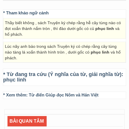
* Tham khảo ngữ cảnh
Thầy biết không , sách Truyện ký chép rằng hễ cây tùng nào có
đọt xoắn thành nắm tròn , thì đào dưới gốc có củ
phục linh
và
hổ phách.
Lúc nãy anh bảo trong sách Truyện ký có chép rằng cây tùng
nào tàng lá xoắn thành hình tròn , dưới gốc có
phục linh
và hổ
phách.
* Từ đang tra cứu (Ý nghĩa của từ, giải nghĩa từ):
phục linh
* Xem thêm:
Từ điển Giúp đọc Nôm và Hán Việt
BÀI QUAN TÂM