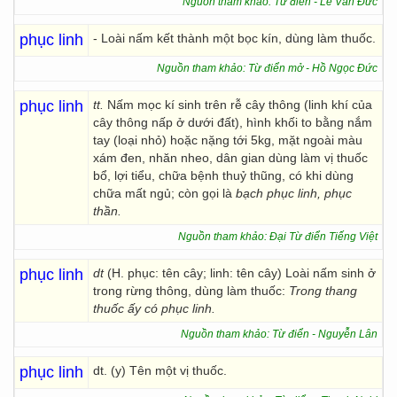
Nguồn tham khảo: Từ điển - Lê Văn Đức
phục linh
- Loài nấm kết thành một bọc kín, dùng làm thuốc.
Nguồn tham khảo: Từ điển mở - Hồ Ngọc Đức
phục linh
tt.
Nấm mọc kí sinh trên rễ cây thông (linh khí của
cây thông nấp ở dưới đất), hình khối to bằng nắm
tay (loại nhỏ) hoặc nặng tới 5kg, mặt ngoài màu
xám đen, nhăn nheo, dân gian dùng làm vị thuốc
bổ, lợi tiểu, chữa bệnh thuỷ thũng, có khi dùng
chữa mất ngủ; còn gọi là
bạch phục linh, phục
thần.
Nguồn tham khảo: Đại Từ điển Tiếng Việt
phục linh
dt
(H. phục: tên cây; linh: tên cây) Loài nấm sinh ở
trong rừng thông, dùng làm thuốc:
Trong thang
thuốc ấy có phục linh.
Nguồn tham khảo: Từ điển - Nguyễn Lân
phục linh
dt. (y) Tên một vị thuốc.