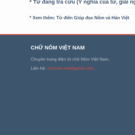
* Từ đang tra cứu (Ý nghĩa của từ, giải n
* Xem thêm:
Từ điển Giúp đọc Nôm và Hán Việt
CHỮ NÔM VIỆT NAM
Chuyên trang điện tử chữ Nôm Việt Nam.
Liên hệ:
chunom.net@gmail.com
.