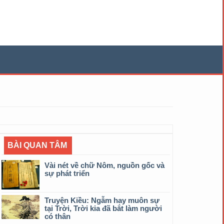
BÀI QUAN TÂM
Vài nét về chữ Nôm, nguồn gốc và
sự phát triển
Truyện Kiều: Ngẫm hay muôn sự
tại Trời, Trời kia đã bắt làm người
có thân