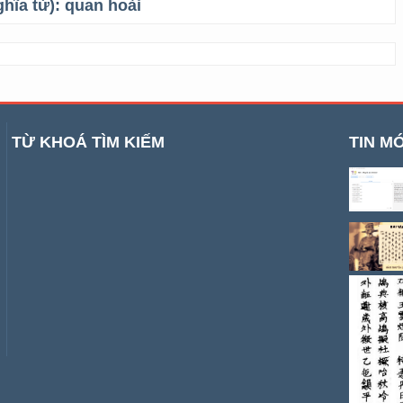
ghĩa từ):
quan hoài
TỪ KHOÁ TÌM KIẾM
TIN MỚ