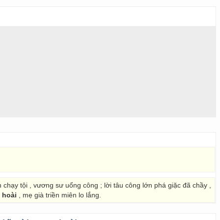
n chạy tội , vương sư uổng công ; lời tâu công lớn phá giặc đã chầy ,
 hoài
, mẹ già triền miên lo lắng.