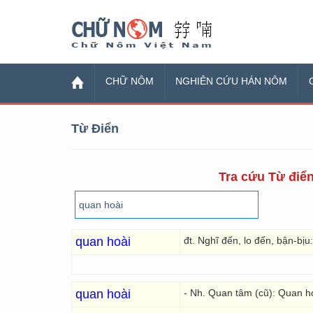
Chữ Nôm
CHỮ NÔM
NGHIÊN CỨU HÁN NÔM
Từ Điển
Tra cứu Từ điển
quan hoài
đt. Nghĩ đến, lo đến, bận-bịu
quan hoài
- Nh. Quan tâm (cũ): Quan h