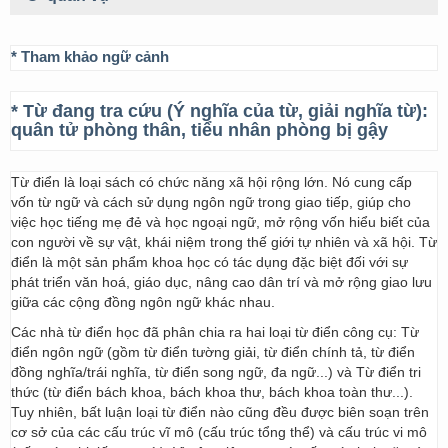
* Tham khảo ngữ cảnh
* Từ đang tra cứu (Ý nghĩa của từ, giải nghĩa từ):
quân tử phòng thân, tiểu nhân phòng bị gậy
Từ điển là loại sách có chức năng xã hội rộng lớn. Nó cung cấp
vốn từ ngữ và cách sử dụng ngôn ngữ trong giao tiếp, giúp cho
việc học tiếng mẹ đẻ và học ngoại ngữ, mở rộng vốn hiểu biết của
con người về sự vật, khái niệm trong thế giới tự nhiên và xã hội. Từ
điển là một sản phẩm khoa học có tác dụng đặc biệt đối với sự
phát triển văn hoá, giáo dục, nâng cao dân trí và mở rộng giao lưu
giữa các cộng đồng ngôn ngữ khác nhau.
Các nhà từ điển học đã phân chia ra hai loại từ điển công cụ: Từ
điển ngôn ngữ (gồm từ điển tường giải, từ điển chính tả, từ điển
đồng nghĩa/trái nghĩa, từ điển song ngữ, đa ngữ...) và Từ điển tri
thức (từ điển bách khoa, bách khoa thư, bách khoa toàn thư...).
Tuy nhiên, bất luận loại từ điển nào cũng đều được biên soạn trên
cơ sở của các cấu trúc vĩ mô (cấu trúc tổng thể) và cấu trúc vi mô