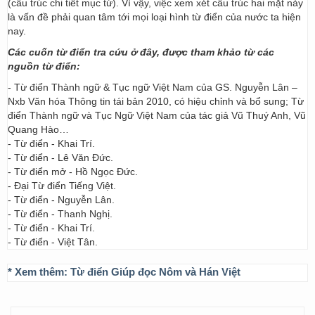
(cấu trúc chi tiết mục từ). Vì vậy, việc xem xét cấu trúc hai mặt này
là vấn đề phải quan tâm tới mọi loại hình từ điển của nước ta hiện
nay.
Các cuốn từ điển tra cứu ở đây, được tham khảo từ các
nguồn từ điển:
- Từ điển Thành ngữ & Tục ngữ Việt Nam của GS. Nguyễn Lân –
Nxb Văn hóa Thông tin tái bản 2010, có hiệu chỉnh và bổ sung; Từ
điển Thành ngữ và Tục Ngữ Việt Nam của tác giả Vũ Thuý Anh, Vũ
Quang Hào…
- Từ điển - Khai Trí.
- Từ điển - Lê Văn Đức.
- Từ điển mở - Hồ Ngọc Đức.
- Đại Từ điển Tiếng Việt.
- Từ điển - Nguyễn Lân.
- Từ điển - Thanh Nghị.
- Từ điển - Khai Trí.
- Từ điển - Việt Tân.
* Xem thêm:
Từ điển Giúp đọc Nôm và Hán Việt