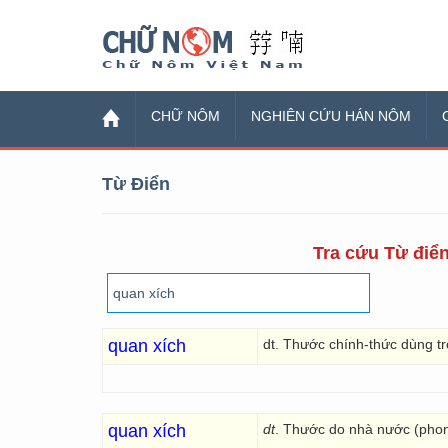
Chữ Nôm
CHỮ NÔM
NGHIÊN CỨU HÁN NÔM
Từ Điển
Tra cứu Từ điển
quan xích
dt. Thước chính-thức dùng t
quan xích
dt
. Thước do nhà nước (phong