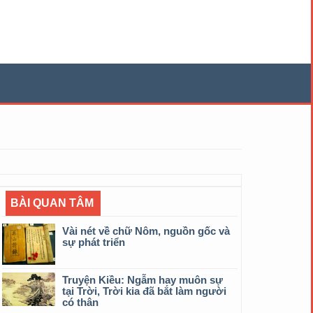
BÀI QUAN TÂM
Vài nét về chữ Nôm, nguồn gốc và
sự phát triển
Truyện Kiều: Ngẫm hay muôn sự
tại Trời, Trời kia đã bắt làm người
có thân