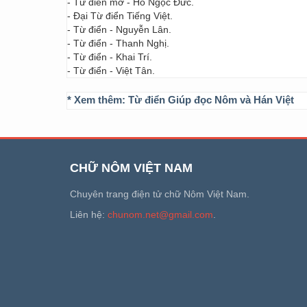
- Từ điển mở - Hồ Ngọc Đức.
- Đại Từ điển Tiếng Việt.
- Từ điển - Nguyễn Lân.
- Từ điển - Thanh Nghị.
- Từ điển - Khai Trí.
- Từ điển - Việt Tân.
* Xem thêm:
Từ điển Giúp đọc Nôm và Hán Việt
CHỮ NÔM VIỆT NAM
Chuyên trang điện tử chữ Nôm Việt Nam.
Liên hệ:
chunom.net@gmail.com
.