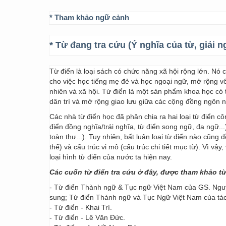
* Tham khảo ngữ cảnh
* Từ đang tra cứu (Ý nghĩa của từ, giải n
Từ điển là loại sách có chức năng xã hội rộng lớn. Nó
cho việc học tiếng mẹ đẻ và học ngoại ngữ, mở rộng vốn
nhiên và xã hội. Từ điển là một sản phẩm khoa học có t
dân trí và mở rộng giao lưu giữa các cộng đồng ngôn 
Các nhà từ điển học đã phân chia ra hai loại từ điển cô
điển đồng nghĩa/trái nghĩa, từ điển song ngữ, đa ngữ...
toàn thư...). Tuy nhiên, bất luận loại từ điển nào cũng
thể) và cấu trúc vi mô (cấu trúc chi tiết mục từ). Vì vậ
loại hình từ điển của nước ta hiện nay.
Các cuốn từ điển tra cứu ở đây, được tham khảo t
- Từ điển Thành ngữ & Tục ngữ Việt Nam của GS. Nguy
sung; Từ điển Thành ngữ và Tục Ngữ Việt Nam của t
- Từ điển - Khai Trí.
- Từ điển - Lê Văn Đức.