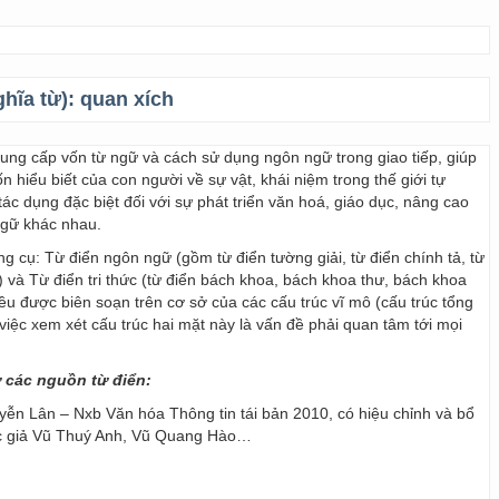
ghĩa từ):
quan xích
 cung cấp vốn từ ngữ và cách sử dụng ngôn ngữ trong giao tiếp, giúp
 hiểu biết của con người về sự vật, khái niệm trong thế giới tự
ác dụng đặc biệt đối với sự phát triển văn hoá, giáo dục, nâng cao
ngữ khác nhau.
ng cụ: Từ điển ngôn ngữ (gồm từ điển tường giải, từ điển chính tả, từ
) và Từ điển tri thức (từ điển bách khoa, bách khoa thư, bách khoa
 đều được biên soạn trên cơ sở của các cấu trúc vĩ mô (cấu trúc tổng
y, việc xem xét cấu trúc hai mặt này là vấn đề phải quan tâm tới mọi
ừ các nguồn từ điển:
ễn Lân – Nxb Văn hóa Thông tin tái bản 2010, có hiệu chỉnh và bổ
ác giả Vũ Thuý Anh, Vũ Quang Hào…