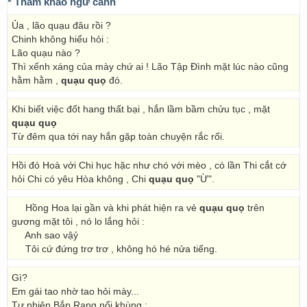
* Tham khảo ngữ cảnh
Ủa , lão quạu đâu rồi ?
Chinh không hiểu hỏi :
Lão quạu nào ?
Thì xếnh xáng của mày chứ ai ! Lão Tập Đình mặt lúc nào cũng
hằm hằm ,
quạu quọ
đó.
Khi biết việc đốt hang thất bại , hắn lầm bầm chửu tục , mặt
quạu quọ
Từ đêm qua tới nay hắn gặp toàn chuyện rắc rối.
Hồi đó Hoà với Chi hục hặc như chó với mèo , có lần Thi cắt cớ
hỏi Chi có yêu Hòa không , Chi
quạu quọ
"Ừ".
Hồng Hoa lại gần và khi phát hiện ra vẻ
quạu quọ
trên
gương mặt tôi , nó lo lắng hỏi :
Anh sao vậỷ
Tôi cứ đứng trơ trơ , không hó hé nửa tiếng.
Gì?
Em gái tao nhờ tao hỏi mày...
Tự nhiên Bắp Rang nổi khùng :