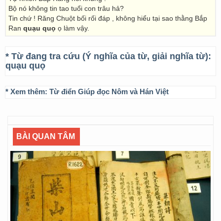
Bộ nó không tin tao tuổi con trâu hả?
Tin chứ ! Răng Chuột bối rối đáp , không hiểu tại sao thằng Bắp
Ran
quạu quọ
ọ làm vậy.
* Từ đang tra cứu (Ý nghĩa của từ, giải nghĩa từ):
quạu quọ
* Xem thêm:
Từ điển Giúp đọc Nôm và Hán Việt
BÀI QUAN TÂM