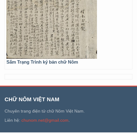
Sấm Trạng Trình ký bản chữ Nôm
CHỮ NÔM VIỆT NAM
Chuyên trang điện tử chữ Nôm Việt Nam.
Liên hệ:
chunom.net@gmail.com
.