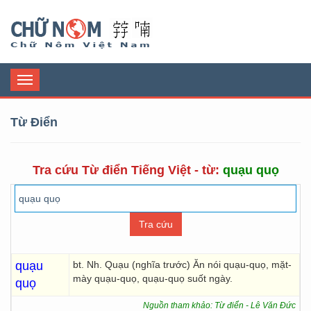
Chữ Nôm
Toggle
navigation
Từ Điển
Tra cứu Từ điển Tiếng Việt - từ:
quạu quọ
quạu
bt. Nh. Quạu (nghĩa trước) Ăn nói quạu-quọ, mặt-
mày quạu-quọ, quạu-quọ suốt ngày.
quọ
Nguồn tham khảo: Từ điển - Lê Văn Đức