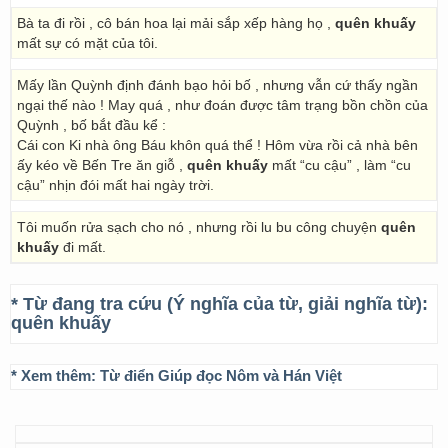
Bà ta đi rồi , cô bán hoa lại mải sắp xếp hàng họ ,
quên khuấy
mất sự có mặt của tôi.
Mấy lần Quỳnh định đánh bạo hỏi bố , nhưng vẫn cứ thấy ngần
ngại thế nào ! May quá , như đoán được tâm trạng bồn chồn của
Quỳnh , bố bắt đầu kể :
Cái con Ki nhà ông Báu khôn quá thể ! Hôm vừa rồi cả nhà bên
ấy kéo về Bến Tre ăn giỗ ,
quên khuấy
mất “cu cậu” , làm “cu
cậu” nhịn đói mất hai ngày trời.
Tôi muốn rửa sạch cho nó , nhưng rồi lu bu công chuyện
quên
khuấy
đi mất.
* Từ đang tra cứu (Ý nghĩa của từ, giải nghĩa từ):
quên khuấy
* Xem thêm:
Từ điển Giúp đọc Nôm và Hán Việt