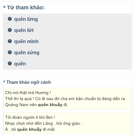
* Từ tham khảo:
quên lửng
quên lứt
quên mình
quên sửng
quến
* Tham khảo ngữ cảnh
Chị nói thật mà Hương !
Thế thì lạ quá ! Có lẽ sau đó cha em bận chuẩn bị đáng dấn ra
Quảng Nam nên
quên khuấy
đi.
Tôi đoán người ít khi lầm !
Nhạc chợt nhớ đến Lãng , hỏi ông giáo :
À , tôi
quên khuấy
đi mất.