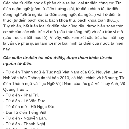
Các nhà từ điển học đã phân chia ra hai loại từ điển công cụ: Từ
điển ngôn ngữ (gồm từ điển tường giải, từ điển chính tả, từ điển
đồng nghĩa/trái nghĩa, từ điển song ngữ, đa ngữ...) và Từ điển tri
thức (từ điển bách khoa, bách khoa thư, bách khoa toàn thư...).
Tuy nhiên, bất luận loại từ điển nào cũng đều được biên soạn trên
cơ sở của các cấu trúc vĩ mô (cấu trúc tổng thể) và cấu trúc vi mô
(cấu trúc chi tiết mục từ). Vì vậy, việc xem xét cấu trúc hai mặt này
là vấn đề phải quan tâm tới mọi loại hình từ điển của nước ta hiện
nay.
Các cuốn từ điển tra cứu ở đây, được tham khảo từ các
nguồn từ điển:
- Từ điển Thành ngữ & Tục ngữ Việt Nam của GS. Nguyễn Lân –
Nxb Văn hóa Thông tin tái bản 2010, có hiệu chỉnh và bổ sung; Từ
điển Thành ngữ và Tục Ngữ Việt Nam của tác giả Vũ Thuý Anh, Vũ
Quang Hào…
- Từ điển - Khai Trí.
- Từ điển - Lê Văn Đức.
- Từ điển mở - Hồ Ngọc Đức.
- Đại Từ điển Tiếng Việt.
- Từ điển - Nguyễn Lân.
- Từ điển - Thanh Nghị.