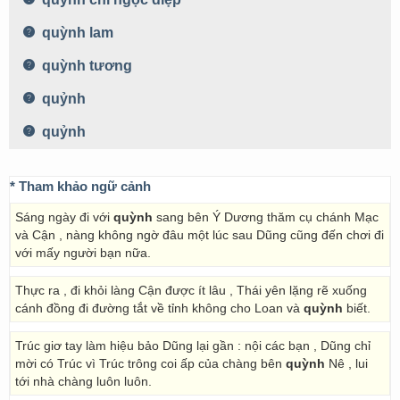
quỳnh lam
quỳnh tương
quỷnh
quỷnh
* Tham khảo ngữ cảnh
Sáng ngày đi với
quỳnh
sang bên Ý Dương thăm cụ chánh Mạc
và Cận , nàng không ngờ đâu một lúc sau Dũng cũng đến chơi đi
với mấy người bạn nữa.
Thực ra , đi khỏi làng Cận được ít lâu , Thái yên lặng rẽ xuống
cánh đồng đi đường tắt về tỉnh không cho Loan và
quỳnh
biết.
Trúc giơ tay làm hiệu bảo Dũng lại gần : nội các bạn , Dũng chỉ
mời có Trúc vì Trúc trông coi ấp của chàng bên
quỳnh
Nê , lui
tới nhà chàng luôn luôn.