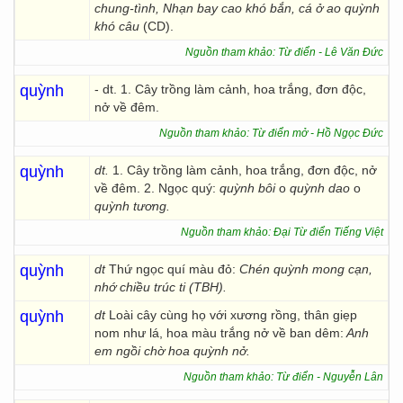
chung-tình, Nhạn bay cao khó bắn, cá ở ao quỳnh
khó câu
(CD).
Nguồn tham khảo: Từ điển - Lê Văn Đức
quỳnh
- dt. 1. Cây trồng làm cảnh, hoa trắng, đơn độc,
nở về đêm.
Nguồn tham khảo: Từ điển mở - Hồ Ngọc Đức
quỳnh
dt.
1. Cây trồng làm cảnh, hoa trắng, đơn độc, nở
về đêm. 2. Ngọc quý:
quỳnh bôi
o
quỳnh dao
o
quỳnh tương.
Nguồn tham khảo: Đại Từ điển Tiếng Việt
quỳnh
dt
Thứ ngọc quí màu đỏ:
Chén quỳnh mong cạn,
nhớ chiều trúc ti (TBH).
quỳnh
dt
Loài cây cùng họ với xương rồng, thân giẹp
nom như lá, hoa màu trắng nở về ban dêm:
Anh
em ngồi chờ hoa quỳnh nở.
Nguồn tham khảo: Từ điển - Nguyễn Lân