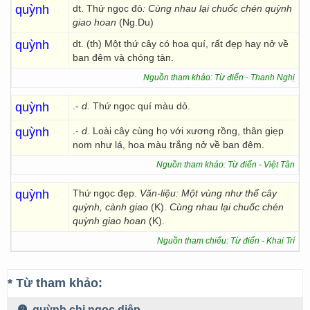
quỳnh
dt. Thứ ngọc đỏ
: Cùng nhau lại chuốc chén quỳnh
giao hoan
(Ng.Du)
quỳnh
dt. (th) Một thứ cây có hoa quí, rất đẹp hay nở về
ban đêm và chóng tàn.
Nguồn tham khảo: Từ điển - Thanh Nghị
quỳnh
.-
d.
Thứ ngọc quí màu dỏ.
quỳnh
.-
d.
Loài cây cùng họ với xương rồng, thân giẹp
nom như lá, hoa màu trắng nở về ban đêm.
Nguồn tham khảo: Từ điển - Việt Tân
quỳnh
Thứ ngọc đẹp.
Văn-liệu: Một vùng như thể cây
quỳnh, cành giao
(K).
Cùng nhau lại chuốc chén
quỳnh giao hoan
(K).
Nguồn tham chiếu: Từ điển - Khai Trí
* Từ tham khảo:
quỳnh chi ngọc diệp