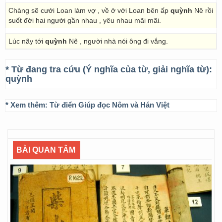
Chàng sẽ cưới Loan làm vợ , về ở với Loan bên ấp
quỳnh
Nê rồi
suốt đời hai người gần nhau , yêu nhau mãi mãi.
Lúc nãy tới
quỳnh
Nê , người nhà nói ông đi vắng.
* Từ đang tra cứu (Ý nghĩa của từ, giải nghĩa từ):
quỳnh
* Xem thêm:
Từ điển Giúp đọc Nôm và Hán Việt
BÀI QUAN TÂM