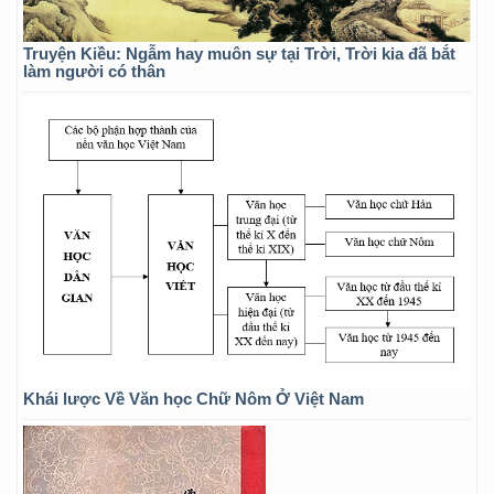
Truyện Kiều: Ngẫm hay muôn sự tại Trời, Trời kia đã bắt
làm người có thân
Khái lược Về Văn học Chữ Nôm Ở Việt Nam