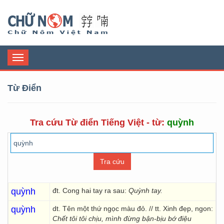
Chữ Nôm
Toggle
navigation
Từ Điển
Tra cứu Từ điển Tiếng Việt - từ:
quỳnh
quỳnh
đt. Cong hai tay ra sau:
Quỳnh tay.
quỳnh
dt. Tên một thứ ngọc màu đỏ. // tt. Xinh đẹp, ngon:
Chết tôi tôi chịu, mình đừng bận-bịu bớ điệu