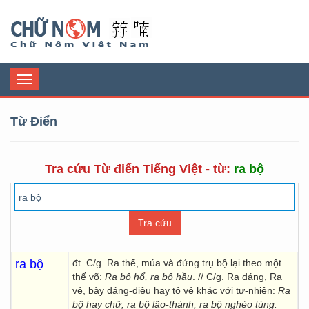
Chữ Nôm
Toggle
navigation
Từ Điển
Tra cứu Từ điển Tiếng Việt - từ:
ra bộ
ra bộ
đt. C/g. Ra thế, múa và đứng trụ bộ lại theo một
thế võ:
Ra bộ hổ, ra bộ hầu
. // C/g. Ra dáng, Ra
vẻ, bày dáng-điệu hay tỏ vẻ khác với tự-nhiên:
Ra
bộ hay chữ, ra bộ lão-thành, ra bộ nghèo túng.