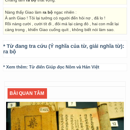
Chàng làm
ra bộ
thất vọng.
Nàng thấy Giao làm
ra bộ
ngạc nhiên :
À anh Giao ! Tôi lại tưởng có người đến hỏi nợ , đã lo !
Rồi nàng cười , cười tít đi , đôi má lại càng đỏ , hai con mắt lại
càng trong , khiến Giao cuống quít , không biết nói làm sao.
* Từ đang tra cứu (Ý nghĩa của từ, giải nghĩa từ):
ra bộ
* Xem thêm:
Từ điển Giúp đọc Nôm và Hán Việt
BÀI QUAN TÂM