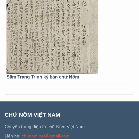
Sấm Trạng Trình ký bản chữ Nôm
CHỮ NÔM VIỆT NAM
Chuyên trang điện tử chữ Nôm Việt Nam.
Liên hệ:
chunom.net@gmail.com
.