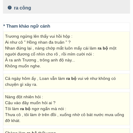
ra công
* Tham khảo ngữ cảnh
Trương ngửng lên thấy vui hồi hộp :
Ai như cô " Hồng nhan đa truân " ?
Nhan đứng lại , nàng chớp mắt luôn mấy cái làm
ra bộ
một
người đương cố nhìn cho rõ , rồi mỉm cười nói :
À ra anh Trương , trông anh độ này...
Không muốn nghe.
Cả ngày hôm ấy , Loan vẫn làm
ra bộ
vui vẻ như không có
chuyện gì xảy ra.
Nàng đột nhiên hỏi :
Cậu vào đây muốn hỏi ai ?
Tôi làm
ra bộ
ngơ ngẩn mà nói :
Thưa cô , tôi làm ở trên đồi , xuống nhờ cô bát nước mưa uống
đỡ khát.