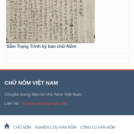
Sấm Trạng Trình ký bản chữ Nôm
CHỮ NÔM VIỆT NAM
Chuyên trang điện tử chữ Nôm Việt Nam.
Liên hệ:
chunom.net@gmail.com
.
CHỮ NÔM
NGHIÊN CỨU HÁN NÔM
CÔNG CỤ HÁN NÔM