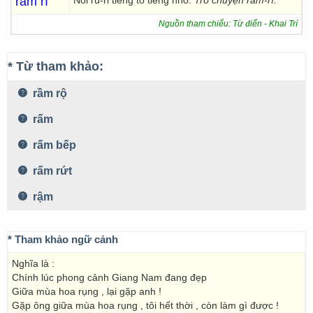
rầm rì
Nói rủ-rỉ tiếng to tiếng nhỏ:
Trò chuyện rầm-rì.
Nguồn tham chiếu: Từ điển - Khai Trí
* Từ tham khảo:
rầm rộ
rấm
rấm bếp
rấm rứt
rậm
* Tham khảo ngữ cảnh
Nghĩa là :
Chính lúc phong cảnh Giang Nam đang đẹp
Giữa mùa hoa rụng , lại gặp anh !
Gặp ông giữa mùa hoa rụng , tôi hết thời , còn làm gì được !