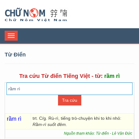
Chữ Nôm
Toggle
navigation
Từ Điển
Tra cứu Từ điển Tiếng Việt - từ:
rầm rì
rầm rì
trt. C/g. Rù-rì, tiếng trò-chuyện khi to khi nhỏ:
Rầm-rì suốt đêm.
Nguồn tham khảo: Từ điển - Lê Văn Đức