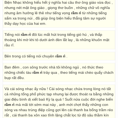
Biện Nhạc không hiểu hết ý nghĩa hai câu thơ ông giáo vừa đọc ,
nhưng nét mặt ông giáo , giọng thơ buồn , những chữ vô nghĩa
nhưng âm hưởng lê thê như tiếng vọng
rầm rì
từ những tiếng
sấm xa trong núi , đã giúp ông biện hiểu thẳng tâm sự người
thầy dạy học của hai em.
Tiếng nói
rầm rì
đôi lúc mất hút trong tiếng gió hú , và thấp
thoáng khi mờ khi tỏ dưới ánh đèn lắt lay , là những khuôn mặt
rầu rĩ.
Bên trong có tiếng nói chuyện
rầm rì
.
Ban đêm , con sông trước nhà tôi không ngủ , nó thức theo
những chiếc tàu
rầm rì
trảy qua , theo tiếng mái chèo quẩy chách
bụp rất đều.
Và cái sóng nhạc ấy nữa ! Cái sóng nhạc chứa trong lòng nó tất
cả những tổng phổ phức tạp nhưng lại được thoát ra bằng những
giai điệu bình dị xiết baỏ Kỳ lạ quá ! Suốt nửa cuộc đời nghe biển
rầm rì
mà mãi tới sớm mai này , anh mới chợt thấy những con
sóng va nhau trùng điệp cũng gợi lên cái thanh ba bổng trầm réo
rắt , cái thanh ba xôn xao tĩnh lặng chắt lọc từ độ sâu thầm kín