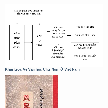
Khái lược Về Văn học Chữ Nôm Ở Việt Nam