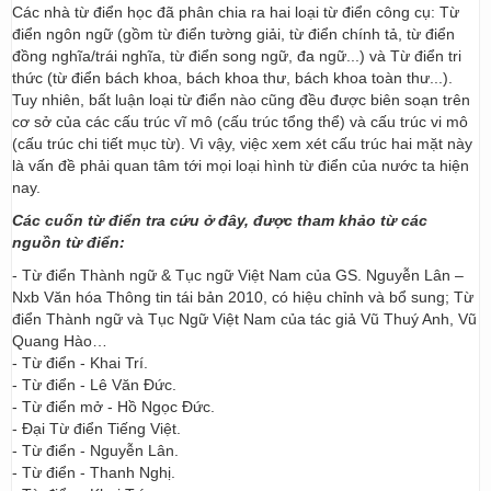
Các nhà từ điển học đã phân chia ra hai loại từ điển công cụ: Từ
điển ngôn ngữ (gồm từ điển tường giải, từ điển chính tả, từ điển
đồng nghĩa/trái nghĩa, từ điển song ngữ, đa ngữ...) và Từ điển tri
thức (từ điển bách khoa, bách khoa thư, bách khoa toàn thư...).
Tuy nhiên, bất luận loại từ điển nào cũng đều được biên soạn trên
cơ sở của các cấu trúc vĩ mô (cấu trúc tổng thể) và cấu trúc vi mô
(cấu trúc chi tiết mục từ). Vì vậy, việc xem xét cấu trúc hai mặt này
là vấn đề phải quan tâm tới mọi loại hình từ điển của nước ta hiện
nay.
Các cuốn từ điển tra cứu ở đây, được tham khảo từ các
nguồn từ điển:
- Từ điển Thành ngữ & Tục ngữ Việt Nam của GS. Nguyễn Lân –
Nxb Văn hóa Thông tin tái bản 2010, có hiệu chỉnh và bổ sung; Từ
điển Thành ngữ và Tục Ngữ Việt Nam của tác giả Vũ Thuý Anh, Vũ
Quang Hào…
- Từ điển - Khai Trí.
- Từ điển - Lê Văn Đức.
- Từ điển mở - Hồ Ngọc Đức.
- Đại Từ điển Tiếng Việt.
- Từ điển - Nguyễn Lân.
- Từ điển - Thanh Nghị.