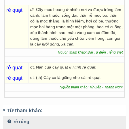
rẻ quạt
dt.
Cây mọc hoang ở nhiều nơi và được trồng làm
cảnh, làm thuốc, sống dai, thân rễ mọc bò, thân
có lá mọc thẳng, lá hình kiếm, hơi có bẹ, thường
mọc hai hàng trong một mặt phẳng, hoa có cuống,
xếp thành hình sao, màu vàng cam có đốm đỏ,
dùng làm thuốc chủ yếu chữa viêm họng; còn gọi
là cây
lưỡi đòng, xạ can.
Nguồn tham khảo: Đại Từ điển Tiếng Việt
rẻ quạt
dt. Nan của cây quạt //
Hình rẻ quạt.
rẻ quạt
dt. (th) Cây có lá giống như cái rẻ quạt.
Nguồn tham khảo: Từ điển - Thanh Nghị
* Từ tham khảo:
rẻ rúng