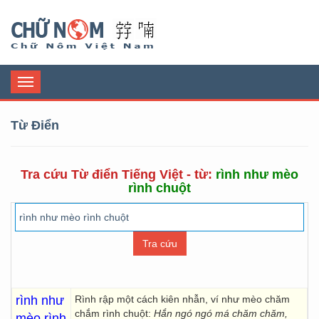
Chữ Nôm
Toggle
navigation
Từ Điển
Tra cứu Từ điển Tiếng Việt - từ:
rình như mèo
rình chuột
rình như
Rình rập một cách kiên nhẫn, ví như mèo chăm
chắm rình chuột:
Hắn ngó ngó má chăm chăm,
mèo rình