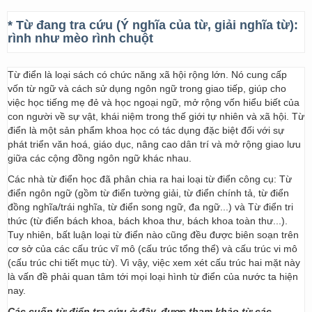
* Từ đang tra cứu (Ý nghĩa của từ, giải nghĩa từ):
rình như mèo rình chuột
Từ điển là loại sách có chức năng xã hội rộng lớn. Nó cung cấp
vốn từ ngữ và cách sử dụng ngôn ngữ trong giao tiếp, giúp cho
việc học tiếng mẹ đẻ và học ngoại ngữ, mở rộng vốn hiểu biết của
con người về sự vật, khái niệm trong thế giới tự nhiên và xã hội. Từ
điển là một sản phẩm khoa học có tác dụng đặc biệt đối với sự
phát triển văn hoá, giáo dục, nâng cao dân trí và mở rộng giao lưu
giữa các cộng đồng ngôn ngữ khác nhau.
Các nhà từ điển học đã phân chia ra hai loại từ điển công cụ: Từ
điển ngôn ngữ (gồm từ điển tường giải, từ điển chính tả, từ điển
đồng nghĩa/trái nghĩa, từ điển song ngữ, đa ngữ...) và Từ điển tri
thức (từ điển bách khoa, bách khoa thư, bách khoa toàn thư...).
Tuy nhiên, bất luận loại từ điển nào cũng đều được biên soạn trên
cơ sở của các cấu trúc vĩ mô (cấu trúc tổng thể) và cấu trúc vi mô
(cấu trúc chi tiết mục từ). Vì vậy, việc xem xét cấu trúc hai mặt này
là vấn đề phải quan tâm tới mọi loại hình từ điển của nước ta hiện
nay.
Các cuốn từ điển tra cứu ở đây, được tham khảo từ các