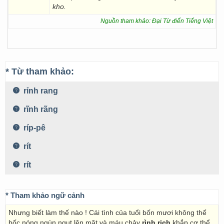
kho.
Nguồn tham khảo: Đại Từ điển Tiếng Việt
* Từ tham khảo:
rỉnh rang
rĩnh rãng
ríp-pê
rít
rít
* Tham khảo ngữ cảnh
Nhưng biết làm thế nào ! Cái tình của tuổi bốn mươi không thể
bốc nóng ngùn ngụt lên mặt và máu chảy
rình rịch
khắp cơ thể