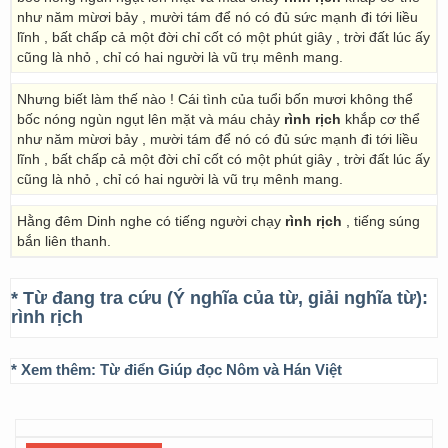
như năm mừơi bảy , mười tám để nó có đủ sức mạnh đi tới liều
lĩnh , bất chấp cả một đời chỉ cốt có một phút giây , trời đất lúc ấy
cũng là nhỏ , chỉ có hai người là vũ trụ mênh mang.
Nhưng biết làm thế nào ! Cái tình của tuổi bốn mươi không thể
bốc nóng ngùn ngụt lên mặt và máu chảy
rình rịch
khắp cơ thể
như năm mừơi bảy , mười tám để nó có đủ sức mạnh đi tới liều
lĩnh , bất chấp cả một đời chỉ cốt có một phút giây , trời đất lúc ấy
cũng là nhỏ , chỉ có hai người là vũ trụ mênh mang.
Hằng đêm Dinh nghe có tiếng người chạy
rình rịch
, tiếng súng
bắn liên thanh.
* Từ đang tra cứu (Ý nghĩa của từ, giải nghĩa từ):
rình rịch
* Xem thêm:
Từ điển Giúp đọc Nôm và Hán Việt