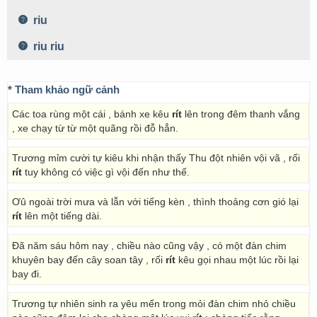
riu
riu riu
* Tham khảo ngữ cảnh
Các toa rùng một cái , bánh xe kêu
rít
lên trong đêm thanh vắng
, xe chạy từ từ một quãng rồi đỗ hẳn.
Trương mỉm cười tự kiêu khi nhận thấy Thu đột nhiên vội vã , rối
rít
tuy không có việc gì vội đến như thế.
Ơû ngoài trời mưa và lẫn với tiếng kèn , thình thoảng cơn gió lại
rít
lên một tiếng dài.
Đã năm sáu hôm nay , chiều nào cũng vậy , có một đàn chim
khuyên bay đến cây soan tây , rối
rít
kêu gọi nhau một lúc rồi lại
bay đi.
Trương tự nhiên sinh ra yêu mến trong mỏi đàn chim nhỏ chiều