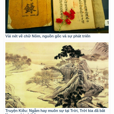
Vài nét về chữ Nôm, nguồn gốc và sự phát triển
Truyện Kiều: Ngẫm hay muôn sự tại Trời, Trời kia đã bắt