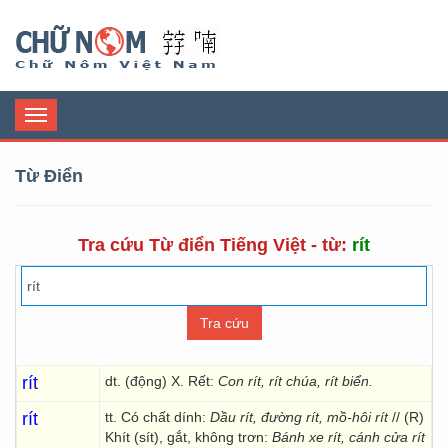
Chữ Nôm
Toggle
navigation
Từ Điển
Tra cứu Từ điển Tiếng Việt - từ:
rít
rít
dt. (động) X. Rết:
Con rít, rít chúa, rít biển.
rít
tt. Có chất dính:
Dầu rít, đường rít, mồ-hôi rít
// (R)
Khít (sít), gắt, không trơn:
Bánh xe rít, cánh cửa rít