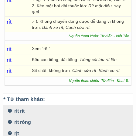
rít
2. Kéo một hơi dài thuốc lào:
Rít một điếu, say
quá.
rít
.-
t.
Không chuyển động được dễ dàng vì không
trơn:
Bánh
xe rít; Cánh cửa rít.
Nguồn tham khảo: Từ điển - Việt Tân
rít
Xem “rết”.
rít
Kêu cao tiếng, dài tiếng:
Tiếng còi tàu rít lên.
rít
Sít chặt, không trơn:
Cánh cửa rít. Bánh xe rít.
Nguồn tham chiếu: Từ điển - Khai Trí
* Từ tham khảo:
rít rít
rít róng
rịt