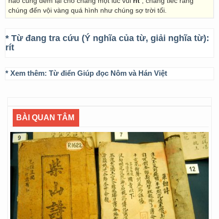
nào cũng đêm lại cho chàng một lúc vui
rít
; chàng tiếc rằng
chúng đến vội vàng quá hình như chúng sợ trời tối.
* Từ đang tra cứu (Ý nghĩa của từ, giải nghĩa từ):
rít
* Xem thêm:
Từ điển Giúp đọc Nôm và Hán Việt
BÀI QUAN TÂM