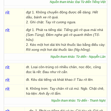
Nguồn tham khảo: Đại Từ điển Tiếng Việt
rít
đgt
1. Không chuyển động được dễ dàng:
Hết
dầu, bánh xe rít quá.
2. Ghì chặt:
Tay rít cương ngựa.
rít
đgt
1. Phát ra tiếng dài:
Tiếng gió rít qua mái nhà
(Sơn-Tùng); Đêm nghe gió rít quanh thềm (Tố-
hữu).
2. Kéo một hơi dài khi hút thuốc lào bằng điếu cày:
Rít xong một hơi dài thuốc lào (Ng-hồng).
Nguồn tham khảo: Từ điển - Nguyễn Lân
rít
dt. Loại côn-trùng có nhiều chân, nọc độc, cũng
đọc là rết:
Đau như rít cắn.
rít
đt. Kêu dài tiếng và khát khao //
Tàu rít lên.
rít
tt. Không trơn:
Tay chân rít cả mủ.
Ngb. Chặt chẽ,
hà-tiện:
Anh ấy rít lắm.
Nguồn tham khảo: Từ điển - Thanh Nghị
.-
đg.
1. Phát ra tiếng dài và to:
Còi tàu rít;
Gió rít.