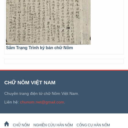
Sấm Trạng Trình ký bản chữ Nôm
CHỮ NÔM VIỆT NAM
Chuyên trang điện tử chữ Nôm Việt Nam.
Liên hệ:
chunom.net@gmail.com
.
CHỮ NÔM
NGHIÊN CỨU HÁN NÔM
CÔNG CỤ HÁN NÔM