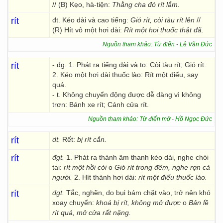
// (B) Kẹo, hà-tiện:
Thằng cha đó rít lắm.
rít
đt. Kéo dài và cao tiếng:
Gió rít, còi tàu rít lên
//
(R) Hít vô một hơi dài:
Rít một hơi thuốc thật đã.
Nguồn tham khảo: Từ điển - Lê Văn Đức
rít
- đg. 1. Phát ra tiếng dài và to: Còi tàu rít; Gió rít.
2. Kéo một hơi dài thuốc lào: Rít một điếu, say
quá.
- t. Không chuyển động được dễ dàng vì không
trơn: Bánh xe rít; Cánh cửa rít.
Nguồn tham khảo: Từ điển mở - Hồ Ngọc Đức
rít
dt.
Rết:
bị rít cắn.
rít
đgt.
1. Phát ra thành âm thanh kéo dài, nghe chói
tai:
rít một hồi còi
o
Gió rít trong đêm, nghe rợn
cả
người.
2. Hít thành hơi dài:
rít một điếu thuốc lào.
rít
đgt.
Tắc, nghẽn, do bụi bám chặt vào, trở nên khó
xoay chuyển:
khoá bị rít, không mở được
o
Bản lề
rít quá, mở cửa rất nặng.