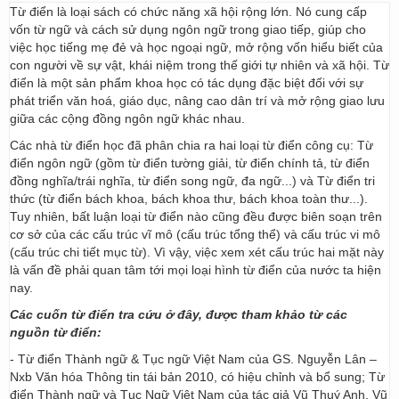
Từ điển là loại sách có chức năng xã hội rộng lớn. Nó cung cấp
vốn từ ngữ và cách sử dụng ngôn ngữ trong giao tiếp, giúp cho
việc học tiếng mẹ đẻ và học ngoại ngữ, mở rộng vốn hiểu biết của
con người về sự vật, khái niệm trong thế giới tự nhiên và xã hội. Từ
điển là một sản phẩm khoa học có tác dụng đặc biệt đối với sự
phát triển văn hoá, giáo dục, nâng cao dân trí và mở rộng giao lưu
giữa các cộng đồng ngôn ngữ khác nhau.
Các nhà từ điển học đã phân chia ra hai loại từ điển công cụ: Từ
điển ngôn ngữ (gồm từ điển tường giải, từ điển chính tả, từ điển
đồng nghĩa/trái nghĩa, từ điển song ngữ, đa ngữ...) và Từ điển tri
thức (từ điển bách khoa, bách khoa thư, bách khoa toàn thư...).
Tuy nhiên, bất luận loại từ điển nào cũng đều được biên soạn trên
cơ sở của các cấu trúc vĩ mô (cấu trúc tổng thể) và cấu trúc vi mô
(cấu trúc chi tiết mục từ). Vì vậy, việc xem xét cấu trúc hai mặt này
là vấn đề phải quan tâm tới mọi loại hình từ điển của nước ta hiện
nay.
Các cuốn từ điển tra cứu ở đây, được tham khảo từ các
nguồn từ điển:
- Từ điển Thành ngữ & Tục ngữ Việt Nam của GS. Nguyễn Lân –
Nxb Văn hóa Thông tin tái bản 2010, có hiệu chỉnh và bổ sung; Từ
điển Thành ngữ và Tục Ngữ Việt Nam của tác giả Vũ Thuý Anh, Vũ