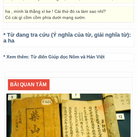
ha , mình là thằng xì ke ! Cái thứ đó ra làm sao nhỉ?
Có cái gì cồm cồm phía dưới mạng sườn.
* Từ đang tra cứu (Ý nghĩa của từ, giải nghĩa từ):
a ha
* Xem thêm:
Từ điển Giúp đọc Nôm và Hán Việt
BÀI QUAN TÂM