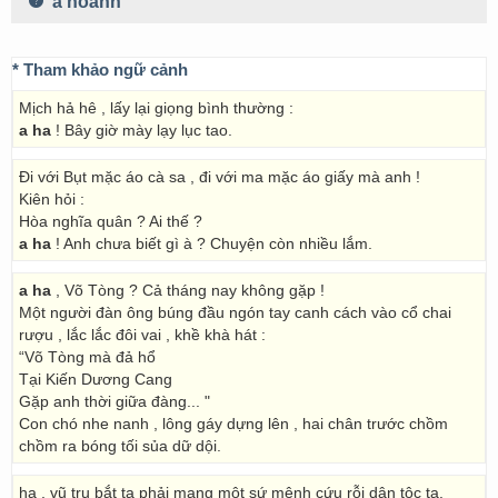
a hoành
* Tham khảo ngữ cảnh
Mịch hả hê , lấy lại giọng bình thường :
a ha
! Bây giờ mày lạy lục tao.
Đi với Bụt mặc áo cà sa , đi với ma mặc áo giấy mà anh !
Kiên hỏi :
Hòa nghĩa quân ? Ai thế ?
a ha
! Anh chưa biết gì à ? Chuyện còn nhiều lắm.
a ha
, Võ Tòng ? Cả tháng nay không gặp !
Một người đàn ông búng đầu ngón tay canh cách vào cổ chai
rượu , lắc lắc đôi vai , khề khà hát :
“Võ Tòng mà đả hổ
Tại Kiến Dương Cang
Gặp anh thời giữa đàng... "
Con chó nhe nanh , lông gáy dựng lên , hai chân trước chồm
chồm ra bóng tối sủa dữ dội.
ha , vũ trụ bắt ta phải mang một sứ mệnh cứu rỗi dân tộc ta.