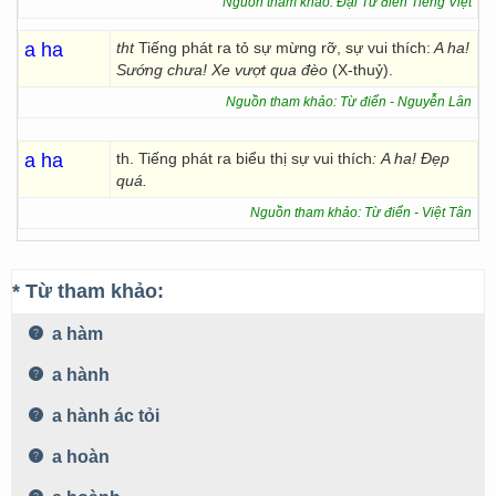
Nguồn tham khảo: Đại Từ điển Tiếng Việt
a ha
tht
Tiếng phát ra tỏ sự mừng rỡ, sự vui thích:
A ha!
Sướng chưa! Xe vượt qua đèo
(X-thuỷ).
Nguồn tham khảo: Từ điển - Nguyễn Lân
a ha
th. Tiếng phát ra biểu thị sự vui thích
:
A ha! Đẹp
quá.
Nguồn tham khảo: Từ điển - Việt Tân
* Từ tham khảo:
a hàm
a hành
a hành ác tỏi
a hoàn