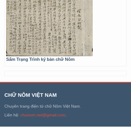
Sấm Trạng Trình ký bản chữ Nôm
CHỮ NÔM VIỆT NAM
Chuyên trang điện tử chữ Nôm Việt Nam.
Liên hệ:
chunom.net@gmail.com
.