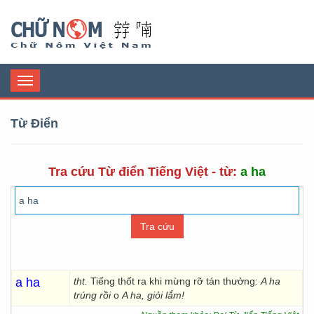
Chữ Nôm
Toggle
navigation
Từ Điển
Tra cứu Từ điển Tiếng Việt - từ:
a ha
a ha
tht.
Tiếng thốt ra khi mừng rỡ tán thưởng:
A ha
trúng rồi
o
A ha, giỏi lắm!