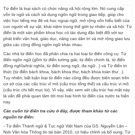
Từ điển là loại sách có chức năng xã hội rộng lớn. Nó cung cấp
vốn từ ngữ và cách sử dụng ngôn ngữ trong giao tiếp, giúp cho
việc học tiếng mẹ đẻ và học ngoại ngữ, mở rộng vốn hiểu biết của
con người về sự vật, khái niệm trong thế giới tự nhiên và xã hội. Từ
điển là một sản phẩm khoa học có tác dụng đặc biệt đối với sự
phát triển văn hoá, giáo dục, nâng cao dân trí và mở rộng giao lưu
giữa các cộng đồng ngôn ngữ khác nhau.
Các nhà từ điển học đã phân chia ra hai loại từ điển công cụ: Từ
điển ngôn ngữ (gồm từ điển tường giải, từ điển chính tả, từ điển
đồng nghĩa/trái nghĩa, từ điển song ngữ, đa ngữ...) và Từ điển tri
thức (từ điển bách khoa, bách khoa thư, bách khoa toàn thư...).
Tuy nhiên, bất luận loại từ điển nào cũng đều được biên soạn trên
cơ sở của các cấu trúc vĩ mô (cấu trúc tổng thể) và cấu trúc vi mô
(cấu trúc chi tiết mục từ). Vì vậy, việc xem xét cấu trúc hai mặt này
là vấn đề phải quan tâm tới mọi loại hình từ điển của nước ta hiện
nay.
Các cuốn từ điển tra cứu ở đây, được tham khảo từ các
nguồn từ điển:
- Từ điển Thành ngữ & Tục ngữ Việt Nam của GS. Nguyễn Lân –
Nxb Văn hóa Thông tin tái bản 2010, có hiệu chỉnh và bổ sung; Từ