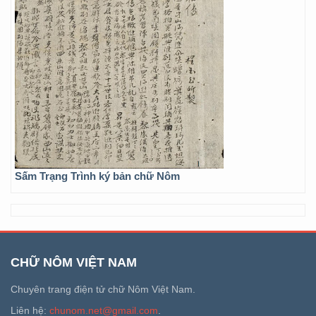
Sấm Trạng Trình ký bản chữ Nôm
CHỮ NÔM VIỆT NAM
Chuyên trang điện tử chữ Nôm Việt Nam.
Liên hệ:
chunom.net@gmail.com
.