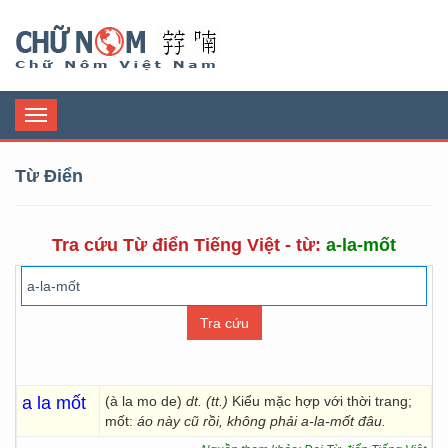
Chữ Nôm
Toggle
navigation
Từ Điển
Tra cứu Từ điển Tiếng Việt - từ:
a-la-mốt
a la mốt
(à la mo de)
dt. (tt.)
Kiểu mặc hợp với thời trang;
mốt:
áo này cũ rồi, không phải a-la-mốt đâu.