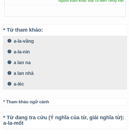
Nguồn tham khảo: Đại Từ điển Tiếng Việt
* Từ tham khảo:
a-la-văng
a-la-nin
a lan na
a lan nhà
a-léc
* Tham khảo ngữ cảnh
* Từ đang tra cứu (Ý nghĩa của từ, giải nghĩa từ):
a-la-mốt