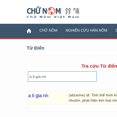
Chữ Nôm
CHỮ NÔM
NGHIÊN CỨU HÁN NÔM
Từ Điển
Tra cứu Từ điển
a li gia rin
(alizarine)
dt.
Tinh thể hình 
nhuộm, phát hiện kim loại nh