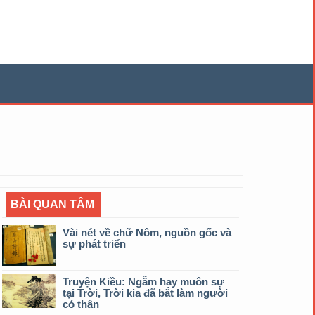
BÀI QUAN TÂM
Vài nét về chữ Nôm, nguồn gốc và
sự phát triển
Truyện Kiều: Ngẫm hay muôn sự
tại Trời, Trời kia đã bắt làm người
có thân