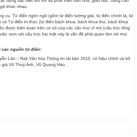
ác dụng đặc biệt đối với sự phát triển văn hoá, giáo dục, nâng cao
ngữ khác nhau.
ng cụ: Từ điển ngôn ngữ (gồm từ điển tường giải, từ điển chính tả, từ
) và Từ điển tri thức (từ điển bách khoa, bách khoa thư, bách khoa
 đều được biên soạn trên cơ sở của các cấu trúc vĩ mô (cấu trúc tổng
y, việc xem xét cấu trúc hai mặt này là vấn đề phải quan tâm tới mọi
ừ các nguồn từ điển:
ễn Lân – Nxb Văn hóa Thông tin tái bản 2010, có hiệu chỉnh và bổ
ác giả Vũ Thuý Anh, Vũ Quang Hào…