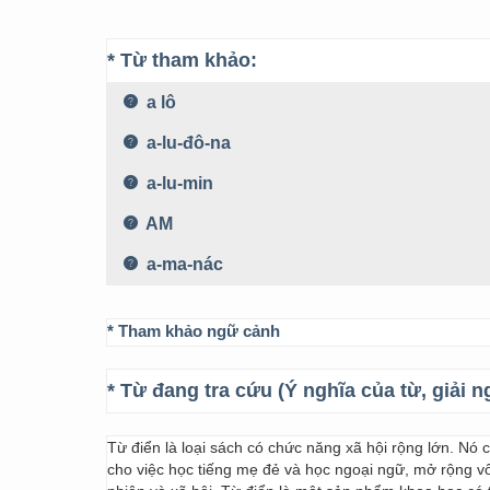
* Từ tham khảo:
a lô
a-lu-đô-na
a-lu-min
AM
a-ma-nác
* Tham khảo ngữ cảnh
* Từ đang tra cứu (Ý nghĩa của từ, giải n
Từ điển là loại sách có chức năng xã hội rộng lớn. Nó
cho việc học tiếng mẹ đẻ và học ngoại ngữ, mở rộng vốn