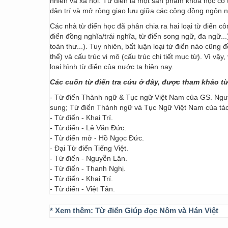
nhiên và xã hội. Từ điển là một sản phẩm khoa học có t
dân trí và mở rộng giao lưu giữa các cộng đồng ngôn 
Các nhà từ điển học đã phân chia ra hai loại từ điển cô
điển đồng nghĩa/trái nghĩa, từ điển song ngữ, đa ngữ...
toàn thư...). Tuy nhiên, bất luận loại từ điển nào cũng
thể) và cấu trúc vi mô (cấu trúc chi tiết mục từ). Vì vậ
loại hình từ điển của nước ta hiện nay.
Các cuốn từ điển tra cứu ở đây, được tham khảo t
- Từ điển Thành ngữ & Tục ngữ Việt Nam của GS. Nguy
sung; Từ điển Thành ngữ và Tục Ngữ Việt Nam của t
- Từ điển - Khai Trí.
- Từ điển - Lê Văn Đức.
- Từ điển mở - Hồ Ngọc Đức.
- Đại Từ điển Tiếng Việt.
- Từ điển - Nguyễn Lân.
- Từ điển - Thanh Nghị.
- Từ điển - Khai Trí.
- Từ điển - Việt Tân.
* Xem thêm:
Từ điển Giúp đọc Nôm và Hán Việt