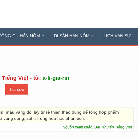
CÔNG CỤ HÁN NÔM
DI SẢN HÁN NÔM
LỊCH VẠN SỰ
 Tiếng Việt - từ:
a-li-gia-rin
kim, màu vàng đỏ, lấy từ rễ thiên thảo dùng để tổng hợp phẩm
ư vàng đồng, sắt... trong hoá học phân tích.
Nguồn tham khảo: Đại Từ điển Tiếng Việt