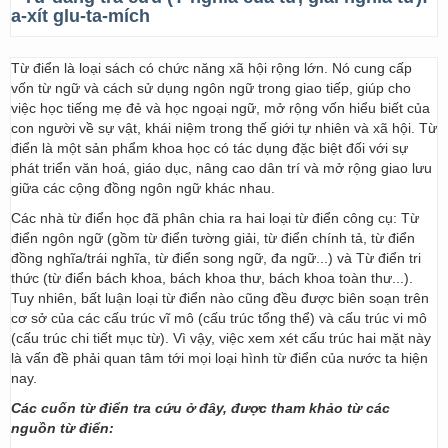
a-xít glu-ta-mích
Từ điển là loại sách có chức năng xã hội rộng lớn. Nó cung cấp
vốn từ ngữ và cách sử dụng ngôn ngữ trong giao tiếp, giúp cho
việc học tiếng mẹ đẻ và học ngoại ngữ, mở rộng vốn hiểu biết của
con người về sự vật, khái niệm trong thế giới tự nhiên và xã hội. Từ
điển là một sản phẩm khoa học có tác dụng đặc biệt đối với sự
phát triển văn hoá, giáo dục, nâng cao dân trí và mở rộng giao lưu
giữa các cộng đồng ngôn ngữ khác nhau.
Các nhà từ điển học đã phân chia ra hai loại từ điển công cụ: Từ
điển ngôn ngữ (gồm từ điển tường giải, từ điển chính tả, từ điển
đồng nghĩa/trái nghĩa, từ điển song ngữ, đa ngữ...) và Từ điển tri
thức (từ điển bách khoa, bách khoa thư, bách khoa toàn thư...).
Tuy nhiên, bất luận loại từ điển nào cũng đều được biên soạn trên
cơ sở của các cấu trúc vĩ mô (cấu trúc tổng thể) và cấu trúc vi mô
(cấu trúc chi tiết mục từ). Vì vậy, việc xem xét cấu trúc hai mặt này
là vấn đề phải quan tâm tới mọi loại hình từ điển của nước ta hiện
nay.
Các cuốn từ điển tra cứu ở đây, được tham khảo từ các
nguồn từ điển: