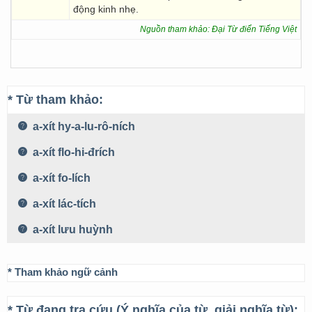
động kinh nhẹ.
Nguồn tham khảo: Đại Từ điển Tiếng Việt
* Từ tham khảo:
a-xít hy-a-lu-rô-ních
a-xít flo-hi-đrích
a-xít fo-lích
a-xít lác-tích
a-xít lưu huỳnh
* Tham khảo ngữ cảnh
* Từ đang tra cứu (Ý nghĩa của từ, giải nghĩa từ):