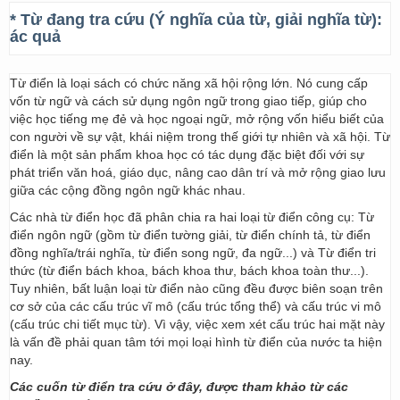
* Từ đang tra cứu (Ý nghĩa của từ, giải nghĩa từ):
ác quả
Từ điển là loại sách có chức năng xã hội rộng lớn. Nó cung cấp
vốn từ ngữ và cách sử dụng ngôn ngữ trong giao tiếp, giúp cho
việc học tiếng mẹ đẻ và học ngoại ngữ, mở rộng vốn hiểu biết của
con người về sự vật, khái niệm trong thế giới tự nhiên và xã hội. Từ
điển là một sản phẩm khoa học có tác dụng đặc biệt đối với sự
phát triển văn hoá, giáo dục, nâng cao dân trí và mở rộng giao lưu
giữa các cộng đồng ngôn ngữ khác nhau.
Các nhà từ điển học đã phân chia ra hai loại từ điển công cụ: Từ
điển ngôn ngữ (gồm từ điển tường giải, từ điển chính tả, từ điển
đồng nghĩa/trái nghĩa, từ điển song ngữ, đa ngữ...) và Từ điển tri
thức (từ điển bách khoa, bách khoa thư, bách khoa toàn thư...).
Tuy nhiên, bất luận loại từ điển nào cũng đều được biên soạn trên
cơ sở của các cấu trúc vĩ mô (cấu trúc tổng thể) và cấu trúc vi mô
(cấu trúc chi tiết mục từ). Vì vậy, việc xem xét cấu trúc hai mặt này
là vấn đề phải quan tâm tới mọi loại hình từ điển của nước ta hiện
nay.
Các cuốn từ điển tra cứu ở đây, được tham khảo từ các