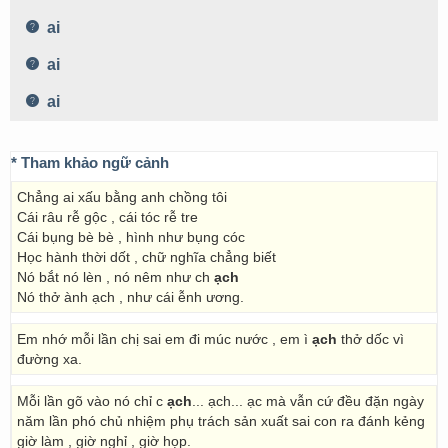
ai
ai
ai
* Tham khảo ngữ cảnh
Chẳng ai xấu bằng anh chồng tôi
Cái râu rễ gộc , cái tóc rễ tre
Cái bụng bè bè , hình như bụng cóc
Học hành thời dốt , chữ nghĩa chẳng biết
Nó bắt nó lèn , nó nêm như ch
ạch
Nó thở ành ạch , như cái ễnh ương.
Em nhớ mỗi lần chị sai em đi múc nước , em ì
ạch
thở dốc vì
đường xa.
Mỗi lần gõ vào nó chỉ c
ạch
... ạch... ạc mà vẫn cứ đều đặn ngày
năm lần phó chủ nhiệm phụ trách sản xuất sai con ra đánh kẻng
giờ làm , giờ nghỉ , giờ họp.