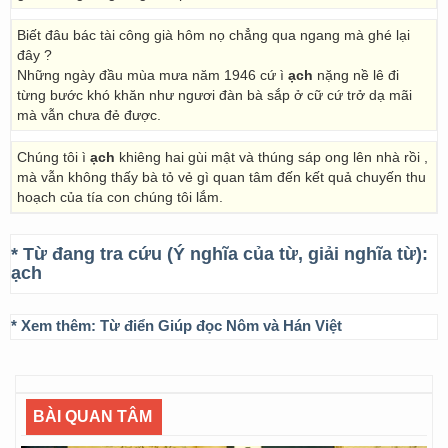
Biết đâu bác tài công già hôm nọ chẳng qua ngang mà ghé lại
đây ?
Những ngày đầu mùa mưa năm 1946 cứ ì
ạch
nặng nề lê đi
từng bước khó khăn như ngươi đàn bà sắp ở cữ cứ trở dạ mãi
mà vẫn chưa đẻ được.
Chúng tôi ì
ạch
khiêng hai gùi mật và thúng sáp ong lên nhà rồi ,
mà vẫn không thấy bà tỏ vẻ gì quan tâm đến kết quả chuyến thu
hoạch của tía con chúng tôi lắm.
* Từ đang tra cứu (Ý nghĩa của từ, giải nghĩa từ):
ạch
* Xem thêm:
Từ điển Giúp đọc Nôm và Hán Việt
BÀI QUAN TÂM