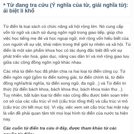
* Từ đang tra cứu (Ý nghĩa của từ, giải nghĩa từ):
ái biệt li khổ
Từ điển là loại sách có chức năng xã hội rộng lớn. Nó cung cấp
vốn từ ngữ và cách sử dụng ngôn ngữ trong giao tiếp, giúp cho
việc học tiếng mẹ đẻ và học ngoại ngữ, mở rộng vốn hiểu biết của
con người về sự vật, khái niệm trong thế giới tự nhiên và xã hội. Từ
điển là một sản phẩm khoa học có tác dụng đặc biệt đối với sự
phát triển văn hoá, giáo dục, nâng cao dân trí và mở rộng giao lưu
giữa các cộng đồng ngôn ngữ khác nhau.
Các nhà từ điển học đã phân chia ra hai loại từ điển công cụ: Từ
điển ngôn ngữ (gồm từ điển tường giải, từ điển chính tả, từ điển
đồng nghĩa/trái nghĩa, từ điển song ngữ, đa ngữ...) và Từ điển tri
thức (từ điển bách khoa, bách khoa thư, bách khoa toàn thư...).
Tuy nhiên, bất luận loại từ điển nào cũng đều được biên soạn trên
cơ sở của các cấu trúc vĩ mô (cấu trúc tổng thể) và cấu trúc vi mô
(cấu trúc chi tiết mục từ). Vì vậy, việc xem xét cấu trúc hai mặt này
là vấn đề phải quan tâm tới mọi loại hình từ điển của nước ta hiện
nay.
Các cuốn từ điển tra cứu ở đây, được tham khảo từ các