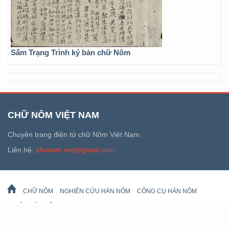
Sấm Trạng Trình ký bản chữ Nôm
CHỮ NÔM VIỆT NAM
Chuyên trang điện tử chữ Nôm Việt Nam.
Liên hệ:
chunom.net@gmail.com
.
CHỮ NÔM
NGHIÊN CỨU HÁN NÔM
CÔNG CỤ HÁN NÔM
DI SẢN HÁN NÔM
LỊCH VẠN SỰ
© 2026 chunom.net