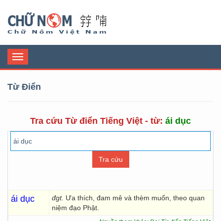
Chữ Nôm
Toggle
navigation
Từ Điển
Tra cứu Từ điển Tiếng Việt - từ:
ái dục
ái dục
đgt.
Ưa thích, đam mê và thèm muốn, theo quan
niệm đạo Phật.