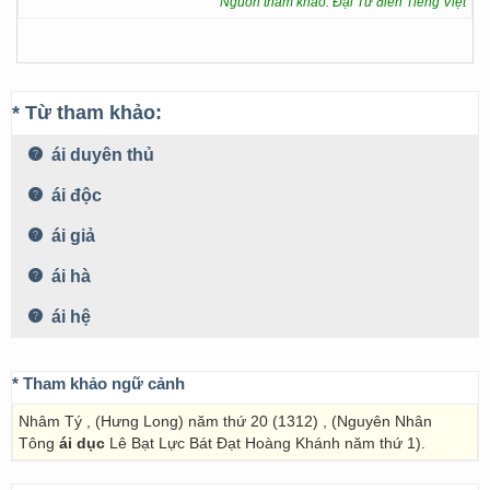
Nguồn tham khảo: Đại Từ điển Tiếng Việt
* Từ tham khảo:
ái duyên thủ
ái độc
ái giả
ái hà
ái hệ
* Tham khảo ngữ cảnh
Nhâm Tý , (Hưng Long) năm thứ 20 (1312) , (Nguyên Nhân
Tông
ái dục
Lê Bạt Lực Bát Đạt Hoàng Khánh năm thứ 1).