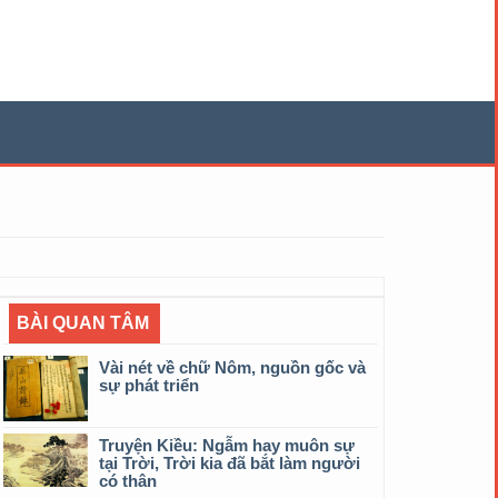
BÀI QUAN TÂM
Vài nét về chữ Nôm, nguồn gốc và
sự phát triển
Truyện Kiều: Ngẫm hay muôn sự
tại Trời, Trời kia đã bắt làm người
có thân