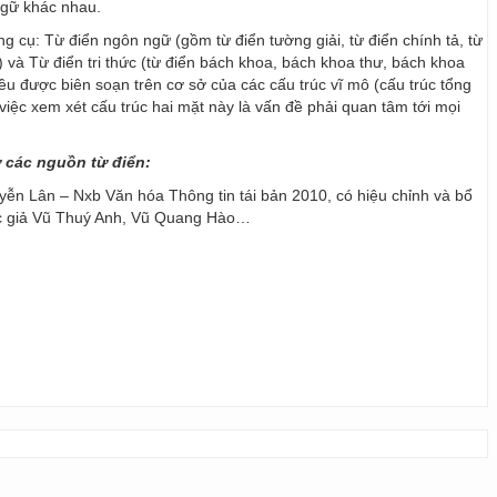
ngữ khác nhau.
ng cụ: Từ điển ngôn ngữ (gồm từ điển tường giải, từ điển chính tả, từ
) và Từ điển tri thức (từ điển bách khoa, bách khoa thư, bách khoa
 đều được biên soạn trên cơ sở của các cấu trúc vĩ mô (cấu trúc tổng
y, việc xem xét cấu trúc hai mặt này là vấn đề phải quan tâm tới mọi
ừ các nguồn từ điển:
ễn Lân – Nxb Văn hóa Thông tin tái bản 2010, có hiệu chỉnh và bổ
ác giả Vũ Thuý Anh, Vũ Quang Hào…