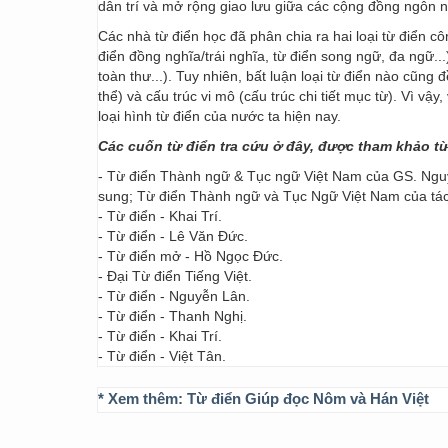
dân trí và mở rộng giao lưu giữa các cộng đồng ngôn 
Các nhà từ điển học đã phân chia ra hai loại từ điển cô
điển đồng nghĩa/trái nghĩa, từ điển song ngữ, đa ngữ...
toàn thư...). Tuy nhiên, bất luận loại từ điển nào cũng
thể) và cấu trúc vi mô (cấu trúc chi tiết mục từ). Vì vậ
loại hình từ điển của nước ta hiện nay.
Các cuốn từ điển tra cứu ở đây, được tham khảo t
- Từ điển Thành ngữ & Tục ngữ Việt Nam của GS. Nguy
sung; Từ điển Thành ngữ và Tục Ngữ Việt Nam của t
- Từ điển - Khai Trí.
- Từ điển - Lê Văn Đức.
- Từ điển mở - Hồ Ngọc Đức.
- Đại Từ điển Tiếng Việt.
- Từ điển - Nguyễn Lân.
- Từ điển - Thanh Nghị.
- Từ điển - Khai Trí.
- Từ điển - Việt Tân.
* Xem thêm:
Từ điển Giúp đọc Nôm và Hán Việt