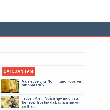
BÀI QUAN TÂM
Vài nét về chữ Nôm, nguồn gốc và
sự phát triển
Truyện Kiều: Ngẫm hay muôn sự
tại Trời, Trời kia đã bắt làm người
có thân