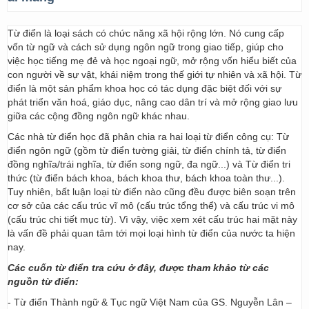
Từ điển là loại sách có chức năng xã hội rộng lớn. Nó cung cấp
vốn từ ngữ và cách sử dụng ngôn ngữ trong giao tiếp, giúp cho
việc học tiếng mẹ đẻ và học ngoại ngữ, mở rộng vốn hiểu biết của
con người về sự vật, khái niệm trong thế giới tự nhiên và xã hội. Từ
điển là một sản phẩm khoa học có tác dụng đặc biệt đối với sự
phát triển văn hoá, giáo dục, nâng cao dân trí và mở rộng giao lưu
giữa các cộng đồng ngôn ngữ khác nhau.
Các nhà từ điển học đã phân chia ra hai loại từ điển công cụ: Từ
điển ngôn ngữ (gồm từ điển tường giải, từ điển chính tả, từ điển
đồng nghĩa/trái nghĩa, từ điển song ngữ, đa ngữ...) và Từ điển tri
thức (từ điển bách khoa, bách khoa thư, bách khoa toàn thư...).
Tuy nhiên, bất luận loại từ điển nào cũng đều được biên soạn trên
cơ sở của các cấu trúc vĩ mô (cấu trúc tổng thể) và cấu trúc vi mô
(cấu trúc chi tiết mục từ). Vì vậy, việc xem xét cấu trúc hai mặt này
là vấn đề phải quan tâm tới mọi loại hình từ điển của nước ta hiện
nay.
Các cuốn từ điển tra cứu ở đây, được tham khảo từ các
nguồn từ điển:
- Từ điển Thành ngữ & Tục ngữ Việt Nam của GS. Nguyễn Lân –