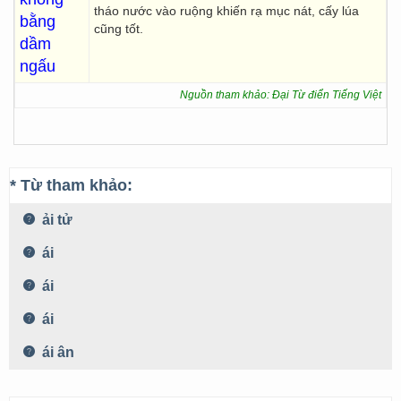
tháo nước vào ruộng khiến rạ mục nát, cấy lúa
bằng
cũng tốt.
dầm
ngấu
Nguồn tham khảo: Đại Từ điển Tiếng Việt
* Từ tham khảo:
ải tử
ái
ái
ái
ái ân