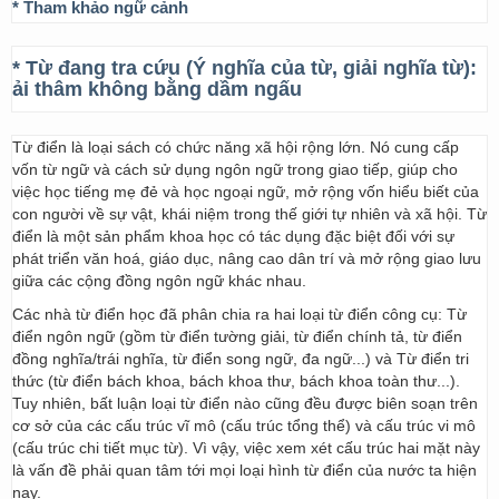
* Tham khảo ngữ cảnh
* Từ đang tra cứu (Ý nghĩa của từ, giải nghĩa từ):
ải thâm không bằng dầm ngấu
Từ điển là loại sách có chức năng xã hội rộng lớn. Nó cung cấp
vốn từ ngữ và cách sử dụng ngôn ngữ trong giao tiếp, giúp cho
việc học tiếng mẹ đẻ và học ngoại ngữ, mở rộng vốn hiểu biết của
con người về sự vật, khái niệm trong thế giới tự nhiên và xã hội. Từ
điển là một sản phẩm khoa học có tác dụng đặc biệt đối với sự
phát triển văn hoá, giáo dục, nâng cao dân trí và mở rộng giao lưu
giữa các cộng đồng ngôn ngữ khác nhau.
Các nhà từ điển học đã phân chia ra hai loại từ điển công cụ: Từ
điển ngôn ngữ (gồm từ điển tường giải, từ điển chính tả, từ điển
đồng nghĩa/trái nghĩa, từ điển song ngữ, đa ngữ...) và Từ điển tri
thức (từ điển bách khoa, bách khoa thư, bách khoa toàn thư...).
Tuy nhiên, bất luận loại từ điển nào cũng đều được biên soạn trên
cơ sở của các cấu trúc vĩ mô (cấu trúc tổng thể) và cấu trúc vi mô
(cấu trúc chi tiết mục từ). Vì vậy, việc xem xét cấu trúc hai mặt này
là vấn đề phải quan tâm tới mọi loại hình từ điển của nước ta hiện
nay.