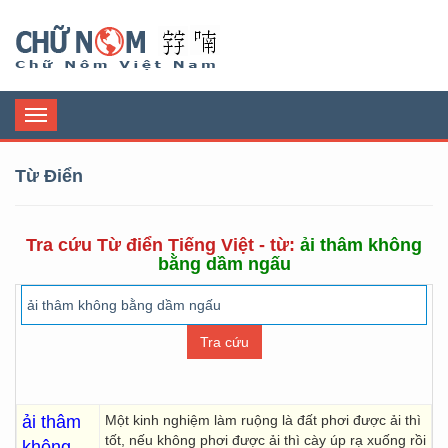
Chữ Nôm
Toggle
navigation
Từ Điển
Tra cứu Từ điển Tiếng Việt - từ:
ải thâm không
bằng dầm ngấu
ải thâm
Một kinh nghiệm làm ruộng là đất phơi được ải thì
tốt, nếu không phơi được ải thì cày úp rạ xuống rồi
không