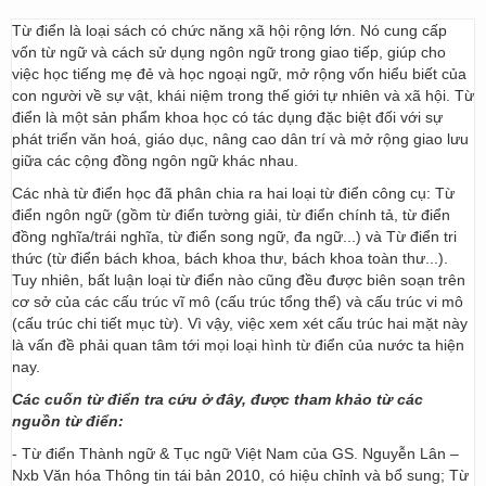
Từ điển là loại sách có chức năng xã hội rộng lớn. Nó cung cấp
vốn từ ngữ và cách sử dụng ngôn ngữ trong giao tiếp, giúp cho
việc học tiếng mẹ đẻ và học ngoại ngữ, mở rộng vốn hiểu biết của
con người về sự vật, khái niệm trong thế giới tự nhiên và xã hội. Từ
điển là một sản phẩm khoa học có tác dụng đặc biệt đối với sự
phát triển văn hoá, giáo dục, nâng cao dân trí và mở rộng giao lưu
giữa các cộng đồng ngôn ngữ khác nhau.
Các nhà từ điển học đã phân chia ra hai loại từ điển công cụ: Từ
điển ngôn ngữ (gồm từ điển tường giải, từ điển chính tả, từ điển
đồng nghĩa/trái nghĩa, từ điển song ngữ, đa ngữ...) và Từ điển tri
thức (từ điển bách khoa, bách khoa thư, bách khoa toàn thư...).
Tuy nhiên, bất luận loại từ điển nào cũng đều được biên soạn trên
cơ sở của các cấu trúc vĩ mô (cấu trúc tổng thể) và cấu trúc vi mô
(cấu trúc chi tiết mục từ). Vì vậy, việc xem xét cấu trúc hai mặt này
là vấn đề phải quan tâm tới mọi loại hình từ điển của nước ta hiện
nay.
Các cuốn từ điển tra cứu ở đây, được tham khảo từ các
nguồn từ điển:
- Từ điển Thành ngữ & Tục ngữ Việt Nam của GS. Nguyễn Lân –
Nxb Văn hóa Thông tin tái bản 2010, có hiệu chỉnh và bổ sung; Từ