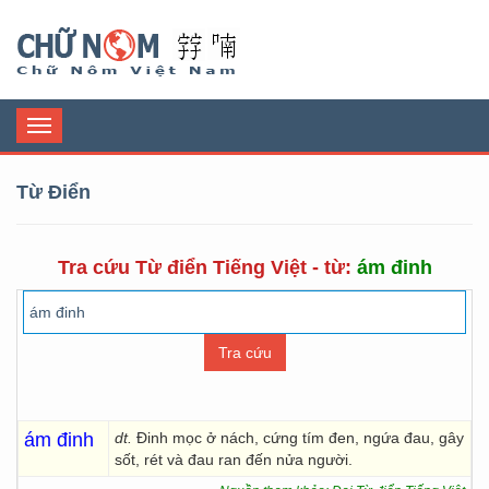
Chữ Nôm
Toggle
navigation
Từ Điển
Tra cứu Từ điển Tiếng Việt - từ:
ám đinh
ám đinh
dt.
Đinh mọc ở nách, cứng tím đen, ngứa đau, gây
sốt, rét và đau ran đến nửa người.