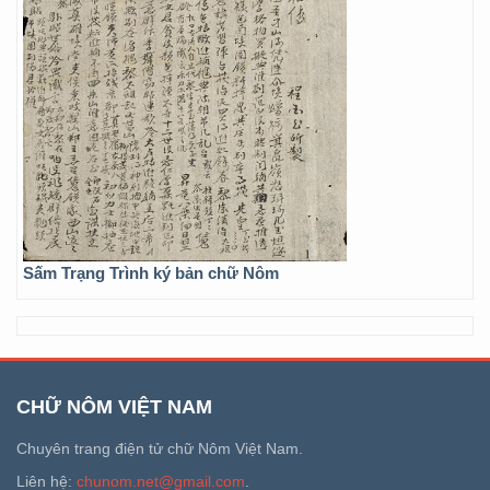
Sấm Trạng Trình ký bản chữ Nôm
CHỮ NÔM VIỆT NAM
Chuyên trang điện tử chữ Nôm Việt Nam.
Liên hệ:
chunom.net@gmail.com
.