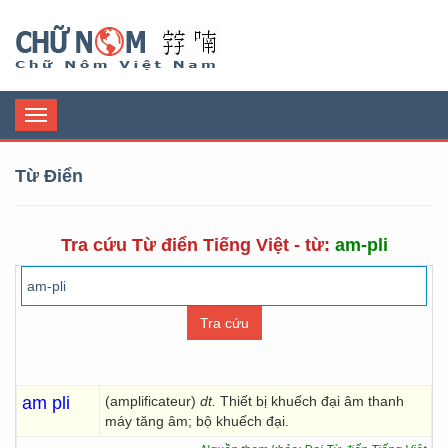
Chữ Nôm
Toggle
navigation
Từ Điển
Tra cứu Từ điển Tiếng Việt - từ:
am-pli
am pli
(amplificateur)
dt.
Thiết bị khuếch đại âm thanh
máy tăng âm; bộ khuếch đại.