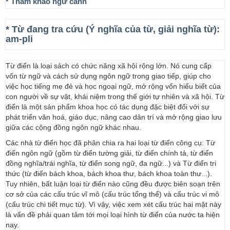
* Tham khảo ngữ cảnh
* Từ đang tra cứu (Ý nghĩa của từ, giải nghĩa từ):
am-pli
Từ điển là loại sách có chức năng xã hội rộng lớn. Nó cung cấp
vốn từ ngữ và cách sử dụng ngôn ngữ trong giao tiếp, giúp cho
việc học tiếng mẹ đẻ và học ngoại ngữ, mở rộng vốn hiểu biết của
con người về sự vật, khái niệm trong thế giới tự nhiên và xã hội. Từ
điển là một sản phẩm khoa học có tác dụng đặc biệt đối với sự
phát triển văn hoá, giáo dục, nâng cao dân trí và mở rộng giao lưu
giữa các cộng đồng ngôn ngữ khác nhau.
Các nhà từ điển học đã phân chia ra hai loại từ điển công cụ: Từ
điển ngôn ngữ (gồm từ điển tường giải, từ điển chính tả, từ điển
đồng nghĩa/trái nghĩa, từ điển song ngữ, đa ngữ...) và Từ điển tri
thức (từ điển bách khoa, bách khoa thư, bách khoa toàn thư...).
Tuy nhiên, bất luận loại từ điển nào cũng đều được biên soạn trên
cơ sở của các cấu trúc vĩ mô (cấu trúc tổng thể) và cấu trúc vi mô
(cấu trúc chi tiết mục từ). Vì vậy, việc xem xét cấu trúc hai mặt này
là vấn đề phải quan tâm tới mọi loại hình từ điển của nước ta hiện
nay.