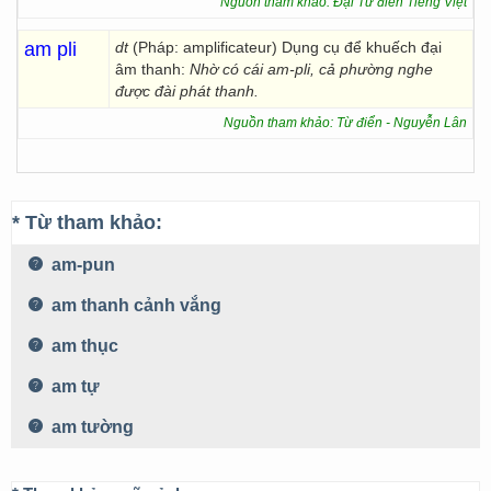
Nguồn tham khảo: Đại Từ điển Tiếng Việt
am pli
dt
(Pháp: amplificateur) Dụng cụ để khuếch đại
âm thanh:
Nhờ có cái am-pli, cả phường nghe
được đài phát thanh.
Nguồn tham khảo: Từ điển - Nguyễn Lân
* Từ tham khảo:
am-pun
am thanh cảnh vắng
am thục
am tự
am tường