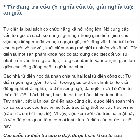
* Từ đang tra cứu (Ý nghĩa của từ, giải nghĩa từ):
an giấc
Từ điển là loại sách có chức năng xã hội rộng lớn. Nó cung cấp
vốn từ ngữ và cách sử dụng ngôn ngữ trong giao tiếp, giúp cho
việc học tiếng mẹ đẻ và học ngoại ngữ, mở rộng vốn hiểu biết của
con người về sự vật, khái niệm trong thế giới tự nhiên và xã hội. Từ
điển là một sản phẩm khoa học có tác dụng đặc biệt đối với sự
phát triển văn hoá, giáo dục, nâng cao dân trí và mở rộng giao lưu
giữa các cộng đồng ngôn ngữ khác nhau.
Các nhà từ điển học đã phân chia ra hai loại từ điển công cụ: Từ
điển ngôn ngữ (gồm từ điển tường giải, từ điển chính tả, từ điển
đồng nghĩa/trái nghĩa, từ điển song ngữ, đa ngữ...) và Từ điển tri
thức (từ điển bách khoa, bách khoa thư, bách khoa toàn thư...).
Tuy nhiên, bất luận loại từ điển nào cũng đều được biên soạn trên
cơ sở của các cấu trúc vĩ mô (cấu trúc tổng thể) và cấu trúc vi mô
(cấu trúc chi tiết mục từ). Vì vậy, việc xem xét cấu trúc hai mặt này
là vấn đề phải quan tâm tới mọi loại hình từ điển của nước ta hiện
nay.
Các cuốn từ điển tra cứu ở đây, được tham khảo từ các