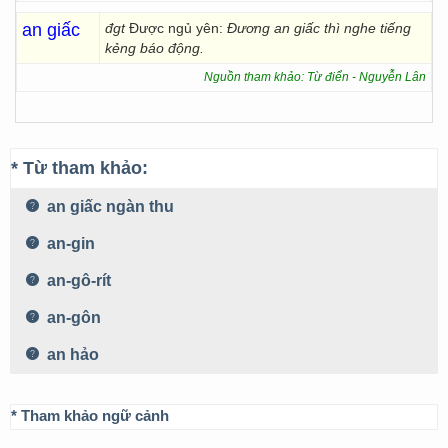
an giấc
đgt
Được ngủ yên:
Đương an giấc thì nghe tiếng
kẻng báo động.
Nguồn tham khảo: Từ điển - Nguyễn Lân
* Từ tham khảo:
an giấc ngàn thu
an-gin
an-gô-rít
an-gôn
an hảo
* Tham khảo ngữ cảnh