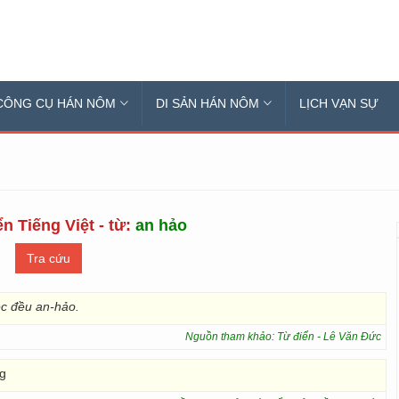
CÔNG CỤ HÁN NÔM
DI SẢN HÁN NÔM
LỊCH VẠN SỰ
n Tiếng Việt - từ:
an hảo
ệc đều an-hảo.
Nguồn tham khảo: Từ điển - Lê Văn Đức
ng