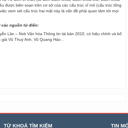
 đều được biên soạn trên cơ sở của các cấu trúc vĩ mô (cấu trúc tổng
y, việc xem xét cấu trúc hai mặt này là vấn đề phải quan tâm tới mọi
ừ các nguồn từ điển:
ễn Lân – Nxb Văn hóa Thông tin tái bản 2010, có hiệu chỉnh và bổ
ác giả Vũ Thuý Anh, Vũ Quang Hào…
TỪ KHOÁ TÌM KIẾM
TIN MỚ