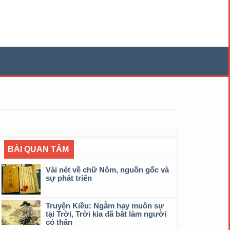
BÀI QUAN TÂM
Vài nét về chữ Nôm, nguồn gốc và
sự phát triển
Truyện Kiều: Ngẫm hay muôn sự
tại Trời, Trời kia đã bắt làm người
có thân