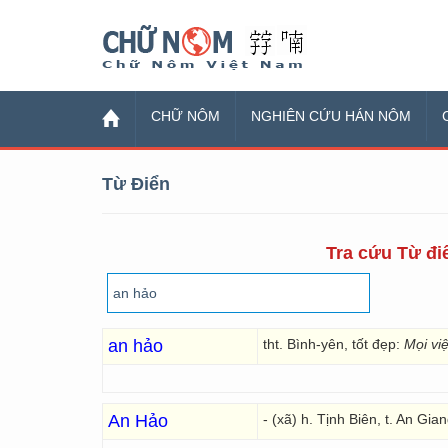
Chữ Nôm
CHỮ NÔM
NGHIÊN CỨU HÁN NÔM
Từ Điển
Tra cứu Từ điể
an hảo
tht. Bình-yên, tốt đẹp:
Mọi vi
An Hảo
- (xã) h. Tịnh Biên, t. An Gia