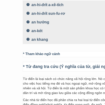
an-hi-đrít a-xê-tích
an-hi-đrít sun-fu-rơ
an hưởng
an-két
an khang
* Tham khảo ngữ cảnh
* Từ đang tra cứu (Ý nghĩa của từ, giải n
Từ điển là loại sách có chức năng xã hội rộng lớn. Nó
cho việc học tiếng mẹ đẻ và học ngoại ngữ, mở rộng vốn
nhiên và xã hội. Từ điển là một sản phẩm khoa học có t
dân trí và mở rộng giao lưu giữa các cộng đồng ngôn 
Các nhà từ điển học đã phân chia ra hai loại từ điển cô
điển đồng nghĩa/trái nghĩa, từ điển song ngữ, đa ngữ...