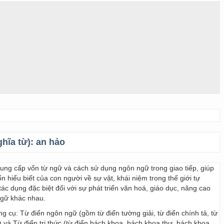
ghĩa từ):
an hảo
 cung cấp vốn từ ngữ và cách sử dụng ngôn ngữ trong giao tiếp, giúp
 hiểu biết của con người về sự vật, khái niệm trong thế giới tự
ác dụng đặc biệt đối với sự phát triển văn hoá, giáo dục, nâng cao
ngữ khác nhau.
ng cụ: Từ điển ngôn ngữ (gồm từ điển tường giải, từ điển chính tả, từ
) và Từ điển tri thức (từ điển bách khoa, bách khoa thư, bách khoa