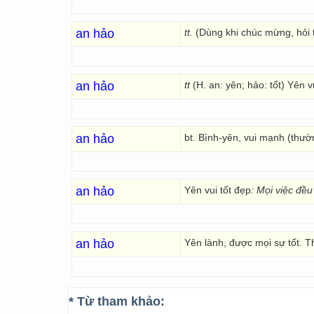
an hảo
tt.
(Dùng khi chúc mừng, hỏi 
an hảo
tt
(H. an: yên; hảo: tốt) Yên vu
an hảo
bt. Bình-yên, vui mạnh (thườ
an hảo
Yên vui tốt đẹp
:
Mọi việc đều
an hảo
Yên lành, được mọi sự tốt. 
* Từ tham khảo: