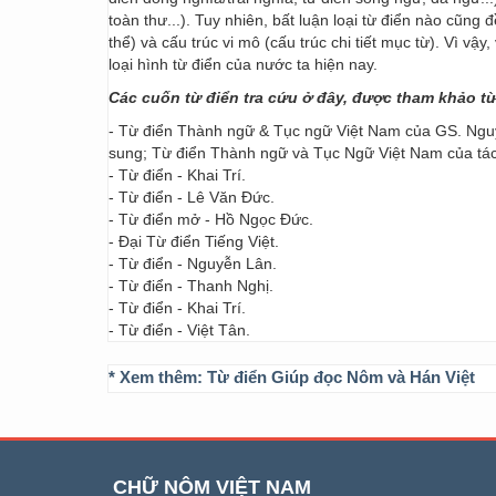
toàn thư...). Tuy nhiên, bất luận loại từ điển nào cũng
thể) và cấu trúc vi mô (cấu trúc chi tiết mục từ). Vì vậ
loại hình từ điển của nước ta hiện nay.
Các cuốn từ điển tra cứu ở đây, được tham khảo t
- Từ điển Thành ngữ & Tục ngữ Việt Nam của GS. Nguy
sung; Từ điển Thành ngữ và Tục Ngữ Việt Nam của t
- Từ điển - Khai Trí.
- Từ điển - Lê Văn Đức.
- Từ điển mở - Hồ Ngọc Đức.
- Đại Từ điển Tiếng Việt.
- Từ điển - Nguyễn Lân.
- Từ điển - Thanh Nghị.
- Từ điển - Khai Trí.
- Từ điển - Việt Tân.
* Xem thêm:
Từ điển Giúp đọc Nôm và Hán Việt
CHỮ NÔM VIỆT NAM