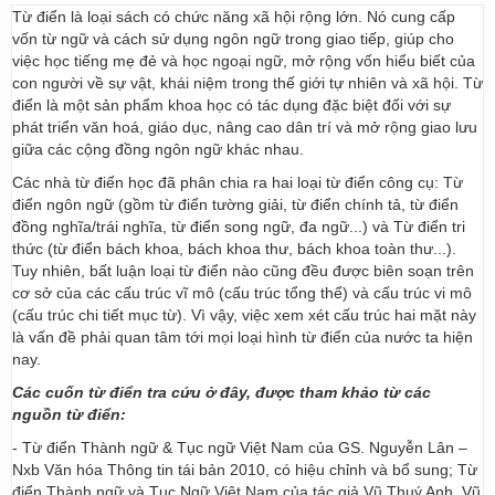
Từ điển là loại sách có chức năng xã hội rộng lớn. Nó cung cấp
vốn từ ngữ và cách sử dụng ngôn ngữ trong giao tiếp, giúp cho
việc học tiếng mẹ đẻ và học ngoại ngữ, mở rộng vốn hiểu biết của
con người về sự vật, khái niệm trong thế giới tự nhiên và xã hội. Từ
điển là một sản phẩm khoa học có tác dụng đặc biệt đối với sự
phát triển văn hoá, giáo dục, nâng cao dân trí và mở rộng giao lưu
giữa các cộng đồng ngôn ngữ khác nhau.
Các nhà từ điển học đã phân chia ra hai loại từ điển công cụ: Từ
điển ngôn ngữ (gồm từ điển tường giải, từ điển chính tả, từ điển
đồng nghĩa/trái nghĩa, từ điển song ngữ, đa ngữ...) và Từ điển tri
thức (từ điển bách khoa, bách khoa thư, bách khoa toàn thư...).
Tuy nhiên, bất luận loại từ điển nào cũng đều được biên soạn trên
cơ sở của các cấu trúc vĩ mô (cấu trúc tổng thể) và cấu trúc vi mô
(cấu trúc chi tiết mục từ). Vì vậy, việc xem xét cấu trúc hai mặt này
là vấn đề phải quan tâm tới mọi loại hình từ điển của nước ta hiện
nay.
Các cuốn từ điển tra cứu ở đây, được tham khảo từ các
nguồn từ điển:
- Từ điển Thành ngữ & Tục ngữ Việt Nam của GS. Nguyễn Lân –
Nxb Văn hóa Thông tin tái bản 2010, có hiệu chỉnh và bổ sung; Từ
điển Thành ngữ và Tục Ngữ Việt Nam của tác giả Vũ Thuý Anh, Vũ