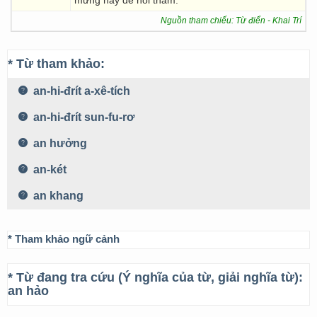
mừng hay để hỏi thăm.
Nguồn tham chiếu: Từ điển - Khai Trí
* Từ tham khảo:
an-hi-đrít a-xê-tích
an-hi-đrít sun-fu-rơ
an hưởng
an-két
an khang
* Tham khảo ngữ cảnh
* Từ đang tra cứu (Ý nghĩa của từ, giải nghĩa từ):
an hảo