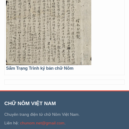
Sấm Trạng Trình ký bản chữ Nôm
CHỮ NÔM VIỆT NAM
Chuyên trang điện tử chữ Nôm Việt Nam.
Liên hệ:
chunom.net@gmail.com
.