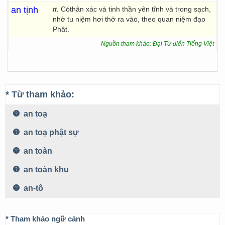
an tịnh
tt.
Cóthân xác và tinh thần yên tĩnh và trong sạch,
nhờ tu niệm hơi thở ra vào, theo quan niệm đạo
Phât.
Nguồn tham khảo: Đại Từ điển Tiếng Việt
* Từ tham khảo:
an toạ
an toạ phật sự
an toàn
an toàn khu
an-tô
* Tham khảo ngữ cảnh