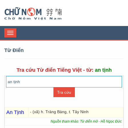
Chữ Nôm
Toggle
navigation
Từ Điển
Tra cứu Từ điển Tiếng Việt - từ:
an tịnh
An Tịnh
- (xã) h. Trảng Bàng, t. Tây Ninh
Nguồn tham khảo: Từ điển mở - Hồ Ngọc Đức