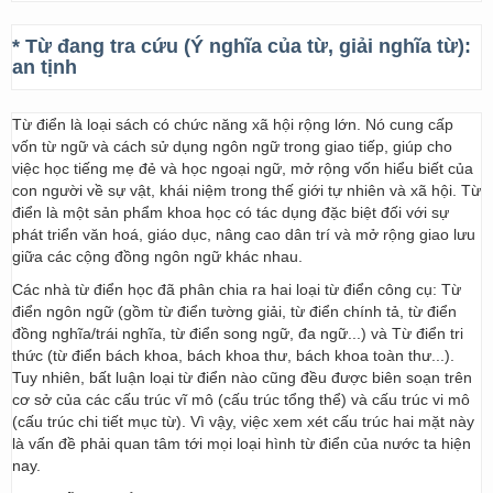
* Từ đang tra cứu (Ý nghĩa của từ, giải nghĩa từ):
an tịnh
Từ điển là loại sách có chức năng xã hội rộng lớn. Nó cung cấp
vốn từ ngữ và cách sử dụng ngôn ngữ trong giao tiếp, giúp cho
việc học tiếng mẹ đẻ và học ngoại ngữ, mở rộng vốn hiểu biết của
con người về sự vật, khái niệm trong thế giới tự nhiên và xã hội. Từ
điển là một sản phẩm khoa học có tác dụng đặc biệt đối với sự
phát triển văn hoá, giáo dục, nâng cao dân trí và mở rộng giao lưu
giữa các cộng đồng ngôn ngữ khác nhau.
Các nhà từ điển học đã phân chia ra hai loại từ điển công cụ: Từ
điển ngôn ngữ (gồm từ điển tường giải, từ điển chính tả, từ điển
đồng nghĩa/trái nghĩa, từ điển song ngữ, đa ngữ...) và Từ điển tri
thức (từ điển bách khoa, bách khoa thư, bách khoa toàn thư...).
Tuy nhiên, bất luận loại từ điển nào cũng đều được biên soạn trên
cơ sở của các cấu trúc vĩ mô (cấu trúc tổng thể) và cấu trúc vi mô
(cấu trúc chi tiết mục từ). Vì vậy, việc xem xét cấu trúc hai mặt này
là vấn đề phải quan tâm tới mọi loại hình từ điển của nước ta hiện
nay.