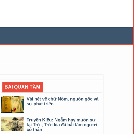
BÀI QUAN TÂM
Vài nét về chữ Nôm, nguồn gốc và
sự phát triển
Truyện Kiều: Ngẫm hay muôn sự
tại Trời, Trời kia đã bắt làm người
có thân