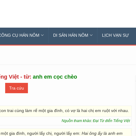
CÔNG CỤ HÁN NÔM
DI SẢN HÁN NÔM
LỊCH VẠN SỰ
ng Việt - từ:
anh em cọc chèo
n trai cùng làm rể một gia đình, có vợ là hai chị em ruột với nhau.
Nguồn tham khảo: Đại Từ điển Tiếng Việt
ột gia đình, người lấy chị, người lấy em:
Hai ông ấy là anh em