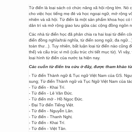
Từ điển là loại sách có chức năng xã hội rộng lớn. Nó
cho việc học tiếng mẹ đẻ và học ngoại ngữ, mở rộng vốn
nhiên và xã hội. Từ điển là một sản phẩm khoa học có t
dân trí và mở rộng giao lưu giữa các cộng đồng ngôn 
Các nhà từ điển học đã phân chia ra hai loại từ điển cô
điển đồng nghĩa/trái nghĩa, từ điển song ngữ, đa ngữ...
toàn thư...). Tuy nhiên, bất luận loại từ điển nào cũng
thể) và cấu trúc vi mô (cấu trúc chi tiết mục từ). Vì vậ
loại hình từ điển của nước ta hiện nay.
Các cuốn từ điển tra cứu ở đây, được tham khảo t
- Từ điển Thành ngữ & Tục ngữ Việt Nam của GS. Nguy
sung; Từ điển Thành ngữ và Tục Ngữ Việt Nam của t
- Từ điển - Khai Trí.
- Từ điển - Lê Văn Đức.
- Từ điển mở - Hồ Ngọc Đức.
- Đại Từ điển Tiếng Việt.
- Từ điển - Nguyễn Lân.
- Từ điển - Thanh Nghị.
- Từ điển - Khai Trí.
- Từ điển - Việt Tân.