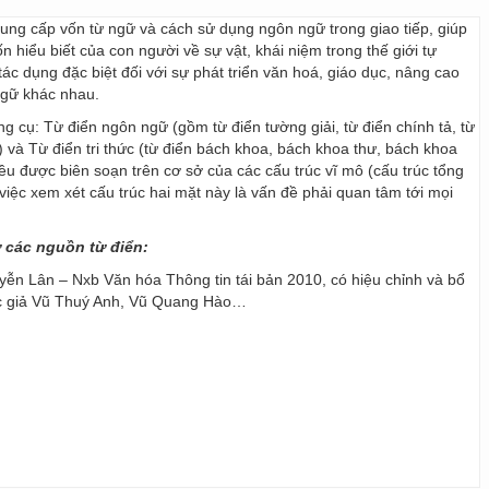
 cung cấp vốn từ ngữ và cách sử dụng ngôn ngữ trong giao tiếp, giúp
 hiểu biết của con người về sự vật, khái niệm trong thế giới tự
ác dụng đặc biệt đối với sự phát triển văn hoá, giáo dục, nâng cao
ngữ khác nhau.
ng cụ: Từ điển ngôn ngữ (gồm từ điển tường giải, từ điển chính tả, từ
) và Từ điển tri thức (từ điển bách khoa, bách khoa thư, bách khoa
 đều được biên soạn trên cơ sở của các cấu trúc vĩ mô (cấu trúc tổng
y, việc xem xét cấu trúc hai mặt này là vấn đề phải quan tâm tới mọi
ừ các nguồn từ điển:
ễn Lân – Nxb Văn hóa Thông tin tái bản 2010, có hiệu chỉnh và bổ
ác giả Vũ Thuý Anh, Vũ Quang Hào…