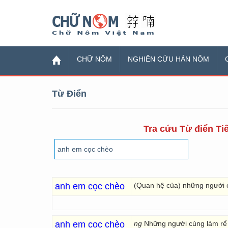
Chữ Nôm
CHỮ NÔM
NGHIÊN CỨU HÁN NÔM
Từ Điển
Tra cứu Từ điển Tiế
anh em cọc chèo
(Quan hệ của) những người co
anh em cọc chèo
ng
Những người cùng làm rể m