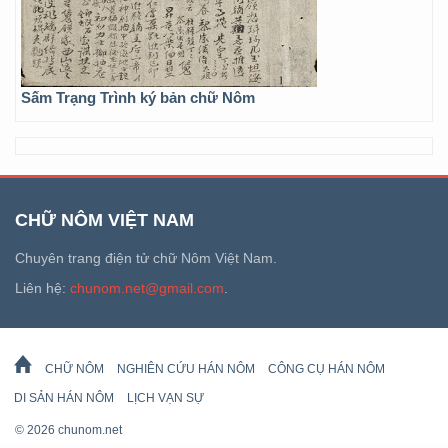
Sấm Trạng Trình ký bản chữ Nôm
CHỮ NÔM VIỆT NAM
Chuyên trang điện tử chữ Nôm Việt Nam.
Liên hệ:
chunom.net@gmail.com
.
CHỮ NÔM
NGHIÊN CỨU HÁN NÔM
CÔNG CỤ HÁN NÔM
DI SẢN HÁN NÔM
LỊCH VẠN SỰ
© 2026 chunom.net