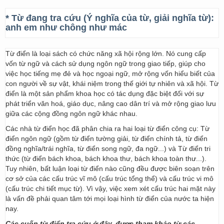
* Từ đang tra cứu (Ý nghĩa của từ, giải nghĩa từ):
anh em như chông như mác
Từ điển là loại sách có chức năng xã hội rộng lớn. Nó cung cấp
vốn từ ngữ và cách sử dụng ngôn ngữ trong giao tiếp, giúp cho
việc học tiếng mẹ đẻ và học ngoại ngữ, mở rộng vốn hiểu biết của
con người về sự vật, khái niệm trong thế giới tự nhiên và xã hội. Từ
điển là một sản phẩm khoa học có tác dụng đặc biệt đối với sự
phát triển văn hoá, giáo dục, nâng cao dân trí và mở rộng giao lưu
giữa các cộng đồng ngôn ngữ khác nhau.
Các nhà từ điển học đã phân chia ra hai loại từ điển công cụ: Từ
điển ngôn ngữ (gồm từ điển tường giải, từ điển chính tả, từ điển
đồng nghĩa/trái nghĩa, từ điển song ngữ, đa ngữ...) và Từ điển tri
thức (từ điển bách khoa, bách khoa thư, bách khoa toàn thư...).
Tuy nhiên, bất luận loại từ điển nào cũng đều được biên soạn trên
cơ sở của các cấu trúc vĩ mô (cấu trúc tổng thể) và cấu trúc vi mô
(cấu trúc chi tiết mục từ). Vì vậy, việc xem xét cấu trúc hai mặt này
là vấn đề phải quan tâm tới mọi loại hình từ điển của nước ta hiện
nay.
Các cuốn từ điển tra cứu ở đây, được tham khảo từ các