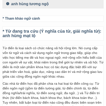
anh hùng tương ngộ
* Tham khảo ngữ cảnh
* Từ đang tra cứu (Ý nghĩa của từ, giải nghĩa từ):
anh hùng mạt lộ
Từ điển là loại sách có chức năng xã hội rộng lớn. Nó cung cấp
vốn từ ngữ và cách sử dụng ngôn ngữ trong giao tiếp, giúp cho
việc học tiếng mẹ đẻ và học ngoại ngữ, mở rộng vốn hiểu biết của
con người về sự vật, khái niệm trong thế giới tự nhiên và xã hội. Từ
điển là một sản phẩm khoa học có tác dụng đặc biệt đối với sự
phát triển văn hoá, giáo dục, nâng cao dân trí và mở rộng giao lưu
giữa các cộng đồng ngôn ngữ khác nhau.
Các nhà từ điển học đã phân chia ra hai loại từ điển công cụ: Từ
điển ngôn ngữ (gồm từ điển tường giải, từ điển chính tả, từ điển
đồng nghĩa/trái nghĩa, từ điển song ngữ, đa ngữ...) và Từ điển tri
thức (từ điển bách khoa, bách khoa thư, bách khoa toàn thư...).
Tuy nhiên, bất luận loại từ điển nào cũng đều được biên soạn trên