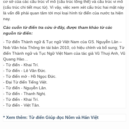
cơ sở của các cấu trúc vĩ mô (cấu trúc tổng thể) và cấu trúc vi mô
(cấu trúc chi tiết mục từ). Vì vậy, việc xem xét cấu trúc hai mặt này
là vấn đề phải quan tâm tới mọi loại hình từ điển của nước ta hiện
nay.
Các cuốn từ điển tra cứu ở đây, được tham khảo từ các
nguồn từ điển:
- Từ điển Thành ngữ & Tục ngữ Việt Nam của GS. Nguyễn Lân –
Nxb Văn hóa Thông tin tái bản 2010, có hiệu chỉnh và bổ sung; Từ
điển Thành ngữ và Tục Ngữ Việt Nam của tác giả Vũ Thuý Anh, Vũ
Quang Hào…
- Từ điển - Khai Trí.
- Từ điển - Lê Văn Đức.
- Từ điển mở - Hồ Ngọc Đức.
- Đại Từ điển Tiếng Việt.
- Từ điển - Nguyễn Lân.
- Từ điển - Thanh Nghị.
- Từ điển - Khai Trí.
- Từ điển - Việt Tân.
* Xem thêm:
Từ điển Giúp đọc Nôm và Hán Việt