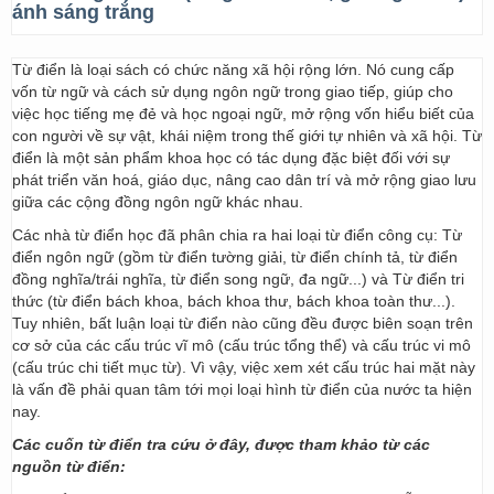
ánh sáng trắng
Từ điển là loại sách có chức năng xã hội rộng lớn. Nó cung cấp
vốn từ ngữ và cách sử dụng ngôn ngữ trong giao tiếp, giúp cho
việc học tiếng mẹ đẻ và học ngoại ngữ, mở rộng vốn hiểu biết của
con người về sự vật, khái niệm trong thế giới tự nhiên và xã hội. Từ
điển là một sản phẩm khoa học có tác dụng đặc biệt đối với sự
phát triển văn hoá, giáo dục, nâng cao dân trí và mở rộng giao lưu
giữa các cộng đồng ngôn ngữ khác nhau.
Các nhà từ điển học đã phân chia ra hai loại từ điển công cụ: Từ
điển ngôn ngữ (gồm từ điển tường giải, từ điển chính tả, từ điển
đồng nghĩa/trái nghĩa, từ điển song ngữ, đa ngữ...) và Từ điển tri
thức (từ điển bách khoa, bách khoa thư, bách khoa toàn thư...).
Tuy nhiên, bất luận loại từ điển nào cũng đều được biên soạn trên
cơ sở của các cấu trúc vĩ mô (cấu trúc tổng thể) và cấu trúc vi mô
(cấu trúc chi tiết mục từ). Vì vậy, việc xem xét cấu trúc hai mặt này
là vấn đề phải quan tâm tới mọi loại hình từ điển của nước ta hiện
nay.
Các cuốn từ điển tra cứu ở đây, được tham khảo từ các
nguồn từ điển: