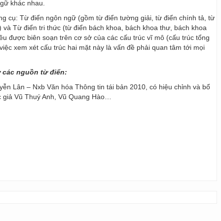
ngữ khác nhau.
ng cụ: Từ điển ngôn ngữ (gồm từ điển tường giải, từ điển chính tả, từ
) và Từ điển tri thức (từ điển bách khoa, bách khoa thư, bách khoa
 đều được biên soạn trên cơ sở của các cấu trúc vĩ mô (cấu trúc tổng
y, việc xem xét cấu trúc hai mặt này là vấn đề phải quan tâm tới mọi
ừ các nguồn từ điển:
ễn Lân – Nxb Văn hóa Thông tin tái bản 2010, có hiệu chỉnh và bổ
ác giả Vũ Thuý Anh, Vũ Quang Hào…