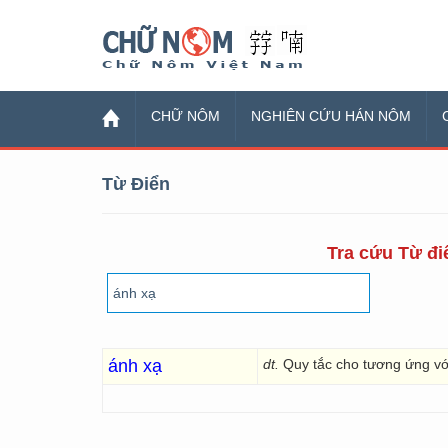
Chữ Nôm
CHỮ NÔM
NGHIÊN CỨU HÁN NÔM
Từ Điển
Tra cứu Từ điể
ánh xạ
dt.
Quy tắc cho tương ứng vớ