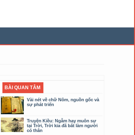
BÀI QUAN TÂM
Vài nét về chữ Nôm, nguồn gốc và
sự phát triển
Truyện Kiều: Ngẫm hay muôn sự
tại Trời, Trời kia đã bắt làm người
có thân