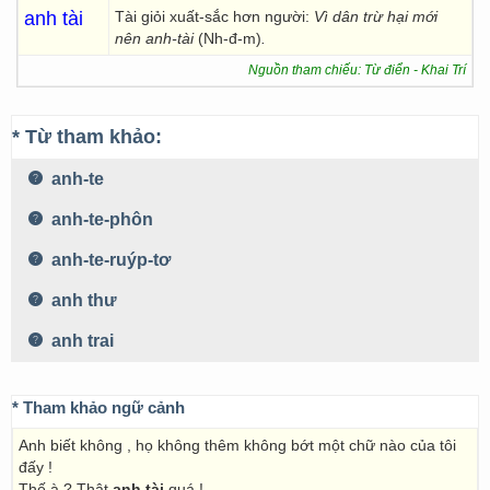
anh tài
Tài giỏi xuất-sắc hơn người:
Vì dân trừ hại mới
nên anh-tài
(Nh-đ-m)
.
Nguồn tham chiếu: Từ điển - Khai Trí
* Từ tham khảo:
anh-te
anh-te-phôn
anh-te-ruýp-tơ
anh thư
anh trai
* Tham khảo ngữ cảnh
Anh biết không , họ không thêm không bớt một chữ nào của tôi
đấy !
Thế à ? Thật
anh tài
quá !