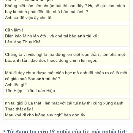
Không biết còn tiền nhuận bút thì sao đây ? Họ sẽ gửi cho mình
hay là mình phải đến tận nhà báo mà lãnh ?
Anh cứ để việc ấy cho tôi.
Cần lắm !
Diên kéo Minh lên ôtô , và ghé tai bảo
anh tài
xế :
Lên làng Thuỵ Khê.
Chúng ta vì việc nghĩa mà đứng lên diệt loạn thần , tôn phù một
bậc
anh tài
, đạo đức thuộc dòng chính lên ngôi.
Mới đi dạy chưa được một niên học mà anh đã nhận ra cô là một
cô giáo saỏ Sao
anh tài
thế?
Anh tên gì?
Tên Hiệp , Trần Tuấn Hiệp.
nh tài giỏi ử Lạ thật , lên mặt với cái tụi này thì cũng xứng danh
Thạc thật đấy !
Mau xoá đi cho luồng suy nghĩ hèn đớn ấy.
* Từ đang tra cứu (Ý nghĩa của từ, giải nghĩa từ):