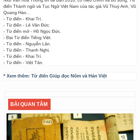
Nxb Văn hóa Thông tin tái bản 2010, có hiệu chỉnh và bổ sung; Từ
điển Thành ngữ và Tục Ngữ Việt Nam của tác giả Vũ Thuý Anh, Vũ
Quang Hào…
- Từ điển - Khai Trí.
- Từ điển - Lê Văn Đức.
- Từ điển mở - Hồ Ngọc Đức.
- Đại Từ điển Tiếng Việt.
- Từ điển - Nguyễn Lân.
- Từ điển - Thanh Nghị.
- Từ điển - Khai Trí.
- Từ điển - Việt Tân.
* Xem thêm:
Từ điển Giúp đọc Nôm và Hán Việt
BÀI QUAN TÂM