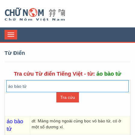
Chữ Nôm
Toggle
navigation
Từ Điển
Tra cứu Từ điển Tiếng Việt - từ:
áo bào tử
áo bào
dt.
Màng mỏng ngoài cùng bọc vỏ bào tử, có ở
một số dương xỉ.
tử