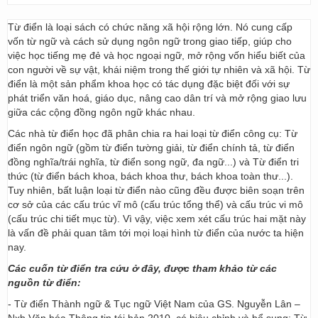
Từ điển là loại sách có chức năng xã hội rộng lớn. Nó cung cấp
vốn từ ngữ và cách sử dụng ngôn ngữ trong giao tiếp, giúp cho
việc học tiếng mẹ đẻ và học ngoại ngữ, mở rộng vốn hiểu biết của
con người về sự vật, khái niệm trong thế giới tự nhiên và xã hội. Từ
điển là một sản phẩm khoa học có tác dụng đặc biệt đối với sự
phát triển văn hoá, giáo dục, nâng cao dân trí và mở rộng giao lưu
giữa các cộng đồng ngôn ngữ khác nhau.
Các nhà từ điển học đã phân chia ra hai loại từ điển công cụ: Từ
điển ngôn ngữ (gồm từ điển tường giải, từ điển chính tả, từ điển
đồng nghĩa/trái nghĩa, từ điển song ngữ, đa ngữ...) và Từ điển tri
thức (từ điển bách khoa, bách khoa thư, bách khoa toàn thư...).
Tuy nhiên, bất luận loại từ điển nào cũng đều được biên soạn trên
cơ sở của các cấu trúc vĩ mô (cấu trúc tổng thể) và cấu trúc vi mô
(cấu trúc chi tiết mục từ). Vì vậy, việc xem xét cấu trúc hai mặt này
là vấn đề phải quan tâm tới mọi loại hình từ điển của nước ta hiện
nay.
Các cuốn từ điển tra cứu ở đây, được tham khảo từ các
nguồn từ điển:
- Từ điển Thành ngữ & Tục ngữ Việt Nam của GS. Nguyễn Lân –