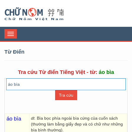
Chữ Nôm
Toggle
navigation
Từ Điển
Tra cứu Từ điển Tiếng Việt - từ:
áo bìa
áo bìa
dt.
Bìa bọc phía ngoài bìa cứng của cuốn sách
(thường làm bằng giấy đẹp và có chữ như những
bìa bình thường).