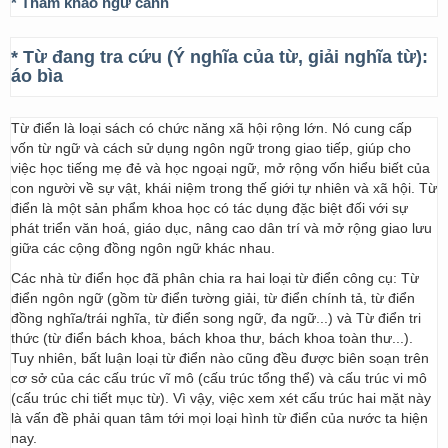
* Tham khảo ngữ cảnh
* Từ đang tra cứu (Ý nghĩa của từ, giải nghĩa từ):
áo bìa
Từ điển là loại sách có chức năng xã hội rộng lớn. Nó cung cấp
vốn từ ngữ và cách sử dụng ngôn ngữ trong giao tiếp, giúp cho
việc học tiếng mẹ đẻ và học ngoại ngữ, mở rộng vốn hiểu biết của
con người về sự vật, khái niệm trong thế giới tự nhiên và xã hội. Từ
điển là một sản phẩm khoa học có tác dụng đặc biệt đối với sự
phát triển văn hoá, giáo dục, nâng cao dân trí và mở rộng giao lưu
giữa các cộng đồng ngôn ngữ khác nhau.
Các nhà từ điển học đã phân chia ra hai loại từ điển công cụ: Từ
điển ngôn ngữ (gồm từ điển tường giải, từ điển chính tả, từ điển
đồng nghĩa/trái nghĩa, từ điển song ngữ, đa ngữ...) và Từ điển tri
thức (từ điển bách khoa, bách khoa thư, bách khoa toàn thư...).
Tuy nhiên, bất luận loại từ điển nào cũng đều được biên soạn trên
cơ sở của các cấu trúc vĩ mô (cấu trúc tổng thể) và cấu trúc vi mô
(cấu trúc chi tiết mục từ). Vì vậy, việc xem xét cấu trúc hai mặt này
là vấn đề phải quan tâm tới mọi loại hình từ điển của nước ta hiện
nay.