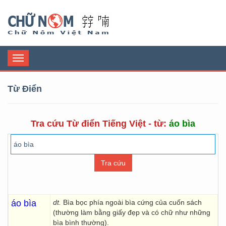
Chữ Nôm
Toggle
navigation
Từ Điển
Tra cứu Từ điển Tiếng Việt - từ:
áo bìa
áo bìa
dt.
Bìa bọc phía ngoài bìa cứng của cuốn sách
(thường làm bằng giấy đẹp và có chữ như những
bìa bình thường).