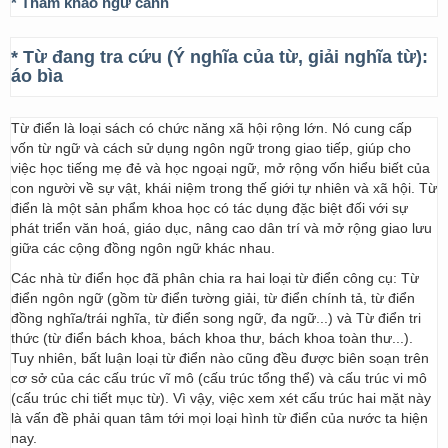
* Tham khảo ngữ cảnh
* Từ đang tra cứu (Ý nghĩa của từ, giải nghĩa từ):
áo bìa
Từ điển là loại sách có chức năng xã hội rộng lớn. Nó cung cấp
vốn từ ngữ và cách sử dụng ngôn ngữ trong giao tiếp, giúp cho
việc học tiếng mẹ đẻ và học ngoại ngữ, mở rộng vốn hiểu biết của
con người về sự vật, khái niệm trong thế giới tự nhiên và xã hội. Từ
điển là một sản phẩm khoa học có tác dụng đặc biệt đối với sự
phát triển văn hoá, giáo dục, nâng cao dân trí và mở rộng giao lưu
giữa các cộng đồng ngôn ngữ khác nhau.
Các nhà từ điển học đã phân chia ra hai loại từ điển công cụ: Từ
điển ngôn ngữ (gồm từ điển tường giải, từ điển chính tả, từ điển
đồng nghĩa/trái nghĩa, từ điển song ngữ, đa ngữ...) và Từ điển tri
thức (từ điển bách khoa, bách khoa thư, bách khoa toàn thư...).
Tuy nhiên, bất luận loại từ điển nào cũng đều được biên soạn trên
cơ sở của các cấu trúc vĩ mô (cấu trúc tổng thể) và cấu trúc vi mô
(cấu trúc chi tiết mục từ). Vì vậy, việc xem xét cấu trúc hai mặt này
là vấn đề phải quan tâm tới mọi loại hình từ điển của nước ta hiện
nay.