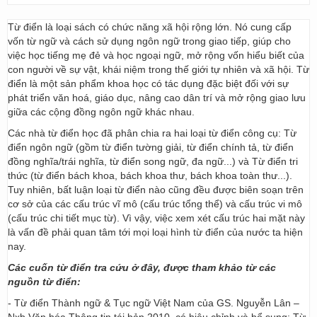
Từ điển là loại sách có chức năng xã hội rộng lớn. Nó cung cấp
vốn từ ngữ và cách sử dụng ngôn ngữ trong giao tiếp, giúp cho
việc học tiếng mẹ đẻ và học ngoại ngữ, mở rộng vốn hiểu biết của
con người về sự vật, khái niệm trong thế giới tự nhiên và xã hội. Từ
điển là một sản phẩm khoa học có tác dụng đặc biệt đối với sự
phát triển văn hoá, giáo dục, nâng cao dân trí và mở rộng giao lưu
giữa các cộng đồng ngôn ngữ khác nhau.
Các nhà từ điển học đã phân chia ra hai loại từ điển công cụ: Từ
điển ngôn ngữ (gồm từ điển tường giải, từ điển chính tả, từ điển
đồng nghĩa/trái nghĩa, từ điển song ngữ, đa ngữ...) và Từ điển tri
thức (từ điển bách khoa, bách khoa thư, bách khoa toàn thư...).
Tuy nhiên, bất luận loại từ điển nào cũng đều được biên soạn trên
cơ sở của các cấu trúc vĩ mô (cấu trúc tổng thể) và cấu trúc vi mô
(cấu trúc chi tiết mục từ). Vì vậy, việc xem xét cấu trúc hai mặt này
là vấn đề phải quan tâm tới mọi loại hình từ điển của nước ta hiện
nay.
Các cuốn từ điển tra cứu ở đây, được tham khảo từ các
nguồn từ điển:
- Từ điển Thành ngữ & Tục ngữ Việt Nam của GS. Nguyễn Lân –