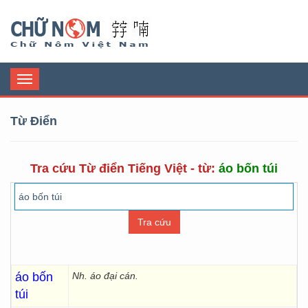
Chữ Nôm
Toggle
navigation
Từ Điển
Tra cứu Từ điển Tiếng Việt - từ:
áo bốn túi
áo bốn
Nh. áo đại cán.
túi