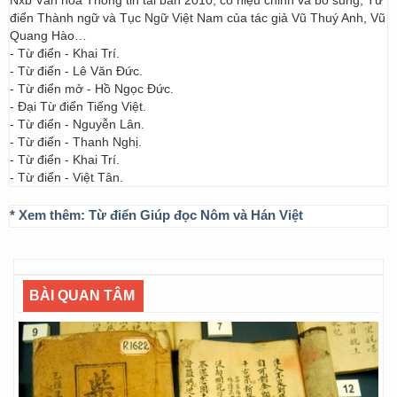
Nxb Văn hóa Thông tin tái bản 2010, có hiệu chỉnh và bổ sung; Từ
điển Thành ngữ và Tục Ngữ Việt Nam của tác giả Vũ Thuý Anh, Vũ
Quang Hào…
- Từ điển - Khai Trí.
- Từ điển - Lê Văn Đức.
- Từ điển mở - Hồ Ngọc Đức.
- Đại Từ điển Tiếng Việt.
- Từ điển - Nguyễn Lân.
- Từ điển - Thanh Nghị.
- Từ điển - Khai Trí.
- Từ điển - Việt Tân.
* Xem thêm:
Từ điển Giúp đọc Nôm và Hán Việt
BÀI QUAN TÂM